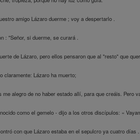
Nuestro amigo Lázaro duerme ; voy a despertarlo .
on : "Señor, si duerme, se curará .
erte de Lázaro, pero ellos pensaron que al "resto" que quer
o claramente: Lázaro ha muerto;
 me alegro de no haber estado allí, para que creáis. Pero v
cido como el gemelo - dijo a los otros discípulos: « Vayam
contró con que Lázaro estaba en el sepulcro ya cuatro días .