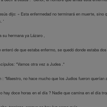
esús dijo: « Esta enfermedad no terminará en muerte, sino qu
. '
 su hermana ya Lázaro ,
 enteró de que estaba enfermo, se quedó donde estaba dos
scípulos: "Vamos otra vez a Judea ."
on : "Maestro, no hace mucho que los Judios fueron querían a
o hay doce horas en el día ? Nadie que camina en el día tro
che, tropieza, porque no hay luz como guía.