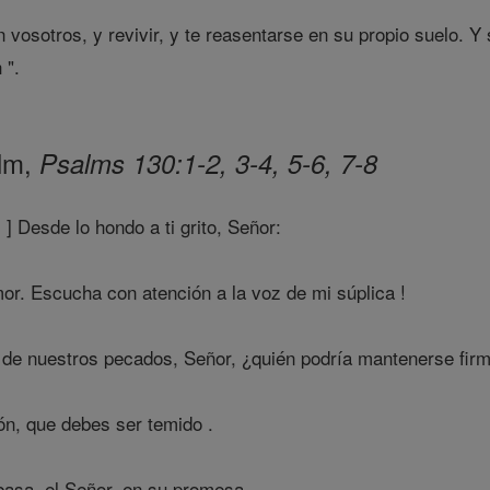
 vosotros, y revivir, y te reasentarse en su propio suelo. Y 
 ".
alm,
Psalms 130:1-2, 3-4, 5-6, 7-8
] Desde lo hondo a ti grito, Señor:
r. Escucha con atención a la voz de mi súplica !
 de nuestros pecados, Señor, ¿quién podría mantenerse fir
ón, que debes ser temido .
basa, el Señor, en su promesa.