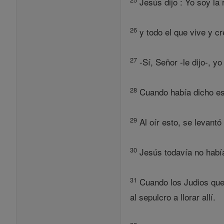
Jesús dijo : Yo soy la
26
y todo el que vive y c
27
-Sí, Señor -le dijo-, yo
28
Cuando había dicho est
29
Al oír esto, se levantó
30
Jesús todavía no había
31
Cuando los Judios que 
al sepulcro a llorar allí.