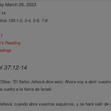
day March 26, 2023
-14
lms 130:1-2, 3-4, 5-6, 7-8
11
y's Reading
adings
l 37:12-14
. Diles: "El Señor Jehová dice esto: Ahora voy a abrir vuest
e vuelta a la tierra de Israel.
ehová, cuando abra vuestros sepulcros, y os haré salir de 