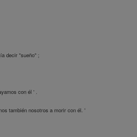
ía decir "sueño" ;
ayamos con él ' .
os también nosotros a morir con él. '