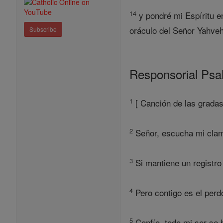
14
y pondré mi Espíritu en
oráculo del Señor Yahveh
Subscribe
Responsorial Ps
1
[ Canción de las gradas 
2
Señor, escucha mi clamo
3
Si mantiene un registro
4
Pero contigo es el perd
5
Confío, todo mi ser se 