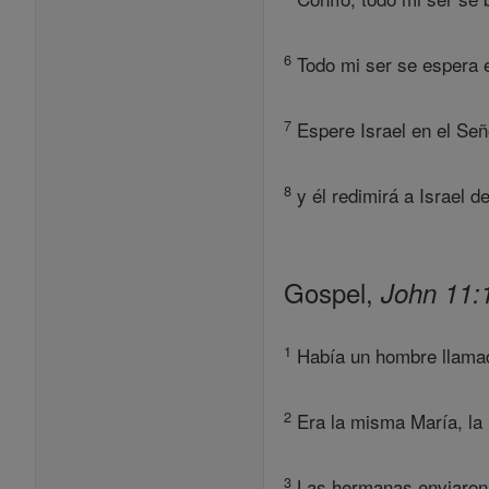
6
Todo mi ser se espera e
7
Espere Israel en el Señ
8
y él redimirá a Israel d
Gospel,
John 11:
1
Había un hombre llamad
2
Era la misma María, la 
3
Las hermanas enviaron 