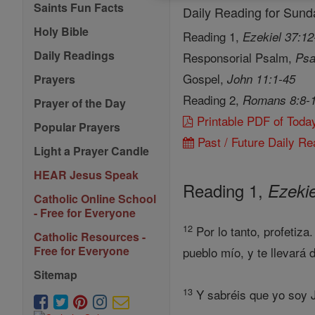
Saints Fun Facts
Daily Reading for Sun
Holy Bible
Reading 1,
Ezekiel 37:12
Daily Readings
Responsorial Psalm,
Psa
Gospel,
John 11:1-45
Prayers
Reading 2,
Romans 8:8-
Prayer of the Day
Printable PDF of Toda
Popular Prayers
Past / Future Daily Re
Light a Prayer Candle
HEAR Jesus Speak
Reading 1,
Ezekie
Catholic Online School
- Free for Everyone
12
Por lo tanto, profetiza
Catholic Resources -
Free for Everyone
pueblo mío, y te llevará d
Sitemap
13
Y sabréis que yo soy J