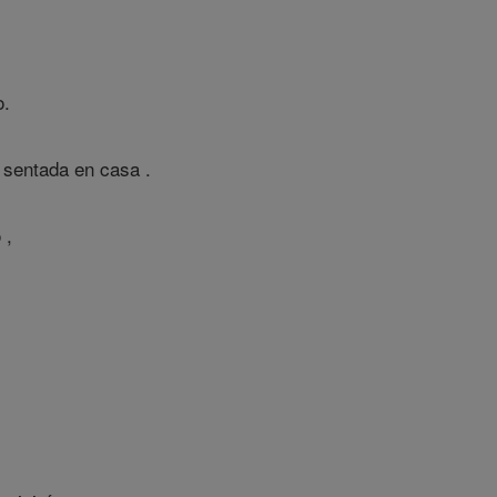
o.
 sentada en casa .
 ,