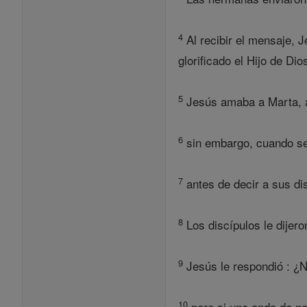
4
Al recibir el mensaje, J
glorificado el Hijo de Dios
5
Jesús amaba a Marta, a
6
sin embargo, cuando se
7
antes de decir a sus di
8
Los discípulos le dijer
9
Jesús le respondió : ¿N
10
pero si uno anda de no