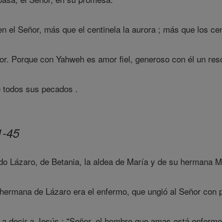
n el Señor, más que el centinela la aurora ; más que los cen
or. Porque con Yahweh es amor fiel, generoso con él un resc
e todos sus pecados .
1-45
o Lázaro, de Betania, la aldea de María y de su hermana M
hermana de Lázaro era el enfermo, que ungió al Señor con p
a decir a Jesús : "Señor, el hombre que amas está enfermo