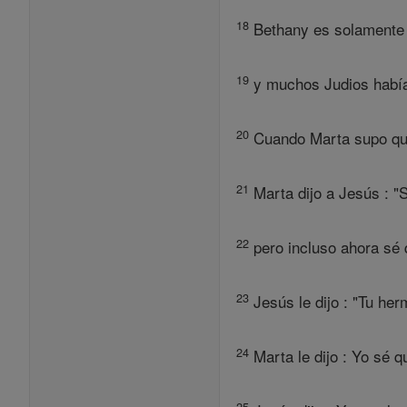
18
Bethany es solamente 
19
y muchos Judios había
20
Cuando Marta supo que 
21
Marta dijo a Jesús : "
22
pero incluso ahora sé 
23
Jesús le dijo : "Tu her
24
Marta le dijo : Yo sé qu
25