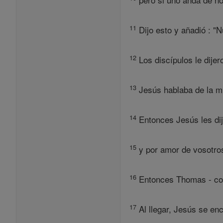
11
Dijo esto y añadió : "
12
Los discípulos le dijer
13
Jesús hablaba de la mu
14
Entonces Jesús les dij
15
y por amor de vosotros
16
Entonces Thomas - cono
17
Al llegar, Jesús se en