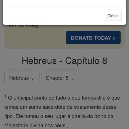
cost of a coffee — we could reach even more
families and keep this life-changing formation
Close
free for all. Be Courageous. Be Catholic. Stand
with us today.
DONATE TODAY >
Hebreus - Capítulo 8
Hebreus ⌄
Chapter 8 ⌄
1
O principal ponto de tudo o que temos dito é que
temos um sumo sacerdote de exatamente desse
tipo. Ele tomou o seu lugar à direita do trono da
Majestade divina nos céus ,