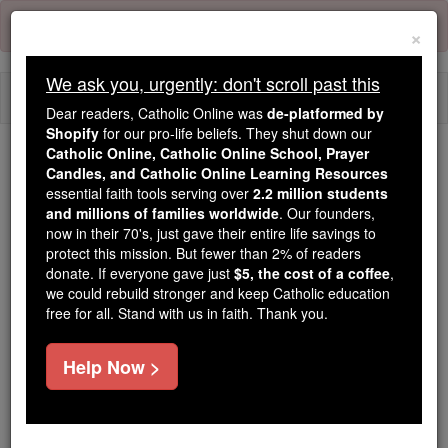
Skip
Error:
No page
to
×
content
We ask you, urgently: don't scroll past this
Togg
Dear readers, Catholic Online was
de-platformed by
navi
Shopify
for our pro-life beliefs. They shut down our
Catholic Online, Catholic Online School, Prayer
Candles, and Catholic Online Learning Resources
Because of You, 2.2 Million
essential faith tools serving over
2.2 million students
Students Are Being Formed in the
and millions of families worldwide
. Our founders,
Faith
now in their 70's, just gave their entire life savings to
protect this mission. But fewer than 2% of readers
Because of generous supporters like you,
donate. If everyone gave just
$5, the cost of a coffee
,
we could rebuild stronger and keep Catholic education
Catholic Online School has already delivered
free for all. Stand with us in faith. Thank you.
free, faithful Catholic education to over 2.2
million students across 193 countries. In an age
Help Now >
of noise and algorithms, you are helping form
souls with truth, prayer, Scripture, and Christ.
If everyone who reads this gave just $5 — the