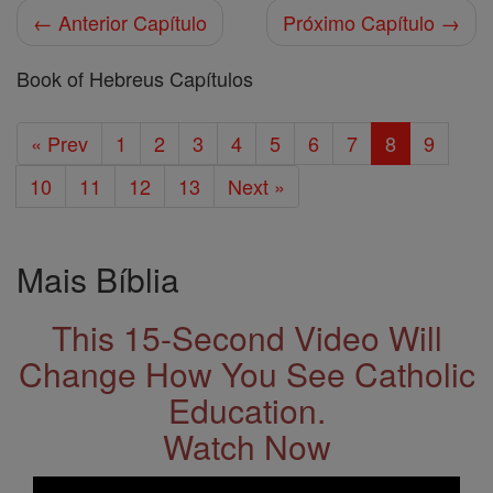
← Anterior Capítulo
Próximo Capítulo →
Book of Hebreus Capítulos
« Prev
1
2
3
4
5
6
7
8
9
10
11
12
13
Next »
Mais Bíblia
This 15-Second Video Will
Change How You See Catholic
Education.
Watch Now