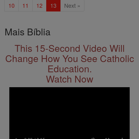
10
11
12
13
Next »
Mais Bíblia
This 15-Second Video Will
Change How You See Catholic
Education.
Watch Now