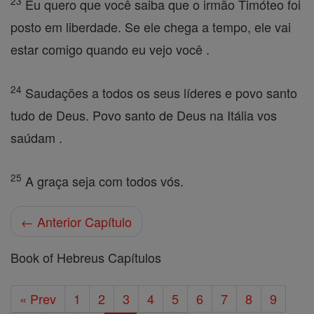
23
Eu quero que você saiba que o irmão Timóteo foi
posto em liberdade. Se ele chega a tempo, ele vai
estar comigo quando eu vejo você .
24
Saudações a todos os seus líderes e povo santo
tudo de Deus. Povo santo de Deus na Itália vos
saúdam .
25
A graça seja com todos vós.
← Anterior Capítulo
Book of Hebreus Capítulos
« Prev
1
2
3
4
5
6
7
8
9