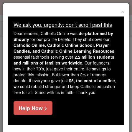
Skip
Error:
No page
to
×
content
We ask you, urgently: don't scroll past this
Togg
Dear readers, Catholic Online was
de-platformed by
navi
Shopify
for our pro-life beliefs. They shut down our
Catholic Online, Catholic Online School, Prayer
Candles, and Catholic Online Learning Resources
Because of You, 2.2 Million
essential faith tools serving over
2.2 million students
Students Are Being Formed in the
and millions of families worldwide
. Our founders,
Faith
now in their 70's, just gave their entire life savings to
protect this mission. But fewer than 2% of readers
Because of generous supporters like you,
donate. If everyone gave just
$5, the cost of a coffee
,
we could rebuild stronger and keep Catholic education
Catholic Online School has already delivered
free for all. Stand with us in faith. Thank you.
free, faithful Catholic education to over 2.2
million students across 193 countries. In an age
Help Now >
of noise and algorithms, you are helping form
souls with truth, prayer, Scripture, and Christ.
If everyone who reads this gave just $5 — the