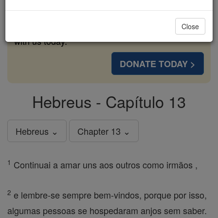
cost of a coffee — we could reach even more
families and keep this life-changing formation
Close
free for all. Be Courageous. Be Catholic. Stand
with us today.
DONATE TODAY >
Hebreus - Capítulo 13
Hebreus ⌄
Chapter 13 ⌄
1
Continuai a amar uns aos outros como irmãos ,
2
e lembre-se sempre bem-vindos, porque por isso,
algumas pessoas se hospedaram anjos sem saber.