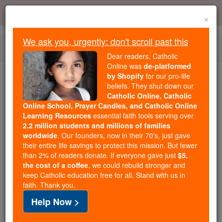
Skip
Error:
No page
to
×
content
We ask you, urgently: don't scroll past this
Togg
Dear readers, Catholic
navi
Online was
de-platformed
by Shopify
for our pro-life
Trending:
beliefs. They shut down our
Catholic Online, Catholic
Daily Reading for Thursday, October ...
Online School, Prayer Candles, and Catholic Online
Today's Reading
The Mysteries of the Rosary
Learning Resources
essential faith tools serving over
2.2 million students and millions of families
worldwide
. Our founders, now in their 70's, just gave
Hebreus - Capítulo 9
their entire life savings to protect this mission. But fewer
than 2% of readers donate. If everyone gave just
$5,
the cost of a coffee
, we could rebuild stronger and
keep Catholic education free for all. Stand with us in
Hebreus ⌄
Chapter 9 ⌄
faith. Thank you.
Help Now >
1
A primeira aliança também tinha suas leis que