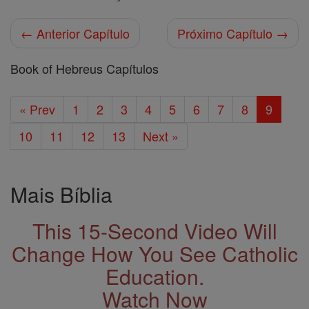
← Anterior Capítulo
Próximo Capítulo →
Book of Hebreus Capítulos
« Prev
1
2
3
4
5
6
7
8
9
10
11
12
13
Next »
Mais Bíblia
This 15-Second Video Will
Change How You See Catholic
Education.
Watch Now