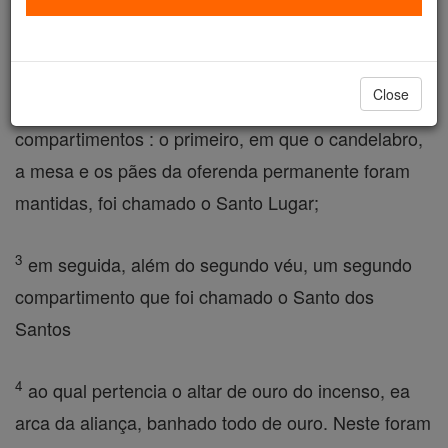
regem o culto e seu santuário, um santuário na
Terra.
Close
2
Havia uma tenda que compreendia dois
compartimentos : o primeiro, em que o candelabro,
a mesa e os pães da oferenda permanente foram
mantidas, foi chamado o Santo Lugar;
3
em seguida, além do segundo véu, um segundo
compartimento que foi chamado o Santo dos
Santos
4
ao qual pertencia o altar de ouro do incenso, ea
arca da aliança, banhado todo de ouro. Neste foram