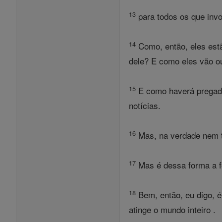
13
para todos os que inv
14
Como, então, eles estã
dele? E como eles vão o
15
E como haverá pregado
notícias.
16
Mas, na verdade nem to
17
Mas é dessa forma a fé 
18
Bem, então, eu digo, é
atinge o mundo inteiro .