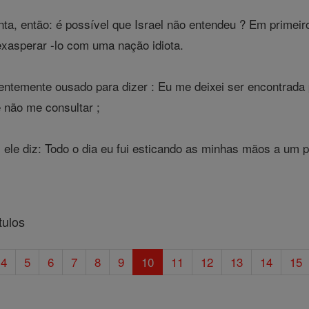
a, então: é possível que Israel não entendeu ? Em primeiro
xasperar -lo com uma nação idiota.
ientemente ousado para dizer : Eu me deixei ser encontrad
e não me consultar ;
l, ele diz: Todo o dia eu fui esticando as minhas mãos a um 
tulos
4
5
6
7
8
9
10
11
12
13
14
15