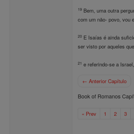
19
Bem, uma outra pergunt
com um não- povo, vou e
20
E Isaías é ainda sufic
ser visto por aqueles qu
21
e referindo-se a Israe
← Anterior Capítulo
Book of Romanos Capí
« Prev
1
2
3