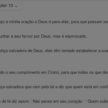
pter 10 ⌄
jo e minha oração a Deus é para eles, para que possam se
nhar a seu fervor por Deus, mas é equivocada .
iça salvadora de Deus, eles têm tentado estabelecer a sua
o o seu cumprimento em Cristo, para que todos os que têm 
ça salvadora que vem pela lei e diz que quem está em confo
 de fé diz assim : Não pense em seu coração : ' Quem subir