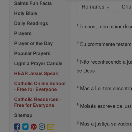
Saints Fun Facts
Romanos ⌄
Cha
Holy Bible
Daily Readings
1
Irmãos, meu maior dese
Prayers
2
Prayer of the Day
Eu prontamente testemu
Popular Prayers
3
Não reconhecendo a just
Light a Prayer Candle
de Deus .
HEAR Jesus Speak
Catholic Online School
4
Mas a Lei tem encontrad
- Free for Everyone
Catholic Resources -
5
Free for Everyone
Moisés escreve da justi
Sitemap
6
Mas a justiça salvadora