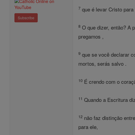
7
que é levar Cristo para
Subscribe
8
O que dizer, então? A pa
pregamos ,
9
que se você declarar c
mortos, serás salvo .
10
É crendo com o coração
11
Quando a Escritura diz
12
não faz distinção entr
para ele,