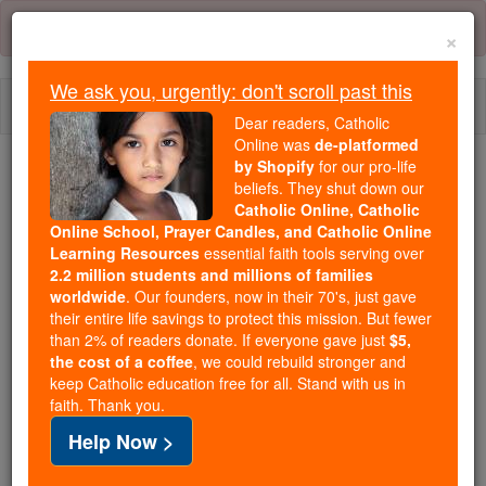
Skip
Error:
No page
to
×
content
We ask you, urgently: don't scroll past this
Togg
Dear readers, Catholic
navi
Online was
de-platformed
by Shopify
for our pro-life
beliefs. They shut down our
Because of You, 2.2 Million
Catholic Online, Catholic
Students Are Being Formed in the
Online School, Prayer Candles, and Catholic Online
Faith
Learning Resources
essential faith tools serving over
2.2 million students and millions of families
Because of generous supporters like you,
worldwide
. Our founders, now in their 70's, just gave
their entire life savings to protect this mission. But fewer
Catholic Online School has already delivered
than 2% of readers donate. If everyone gave just
$5,
free, faithful Catholic education to over 2.2
the cost of a coffee
, we could rebuild stronger and
million students across 193 countries. In an age
keep Catholic education free for all. Stand with us in
of noise and algorithms, you are helping form
faith. Thank you.
souls with truth, prayer, Scripture, and Christ.
Help Now >
If everyone who reads this gave just $5 — the