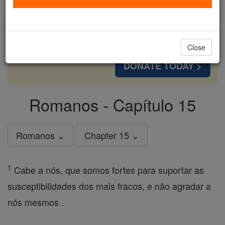
cost of a coffee — we could reach even more
families and keep this life-changing formation
free for all. Be Courageous. Be Catholic. Stand
with us today.
Close
DONATE TODAY >
Romanos - Capítulo 15
Romanos ⌄
Chapter 15 ⌄
1
Cabe a nós, que somos fortes para suportar as
susceptibilidades dos mais fracos, e não agradar a
nós mesmos .