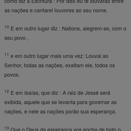
como diz a Escritura : Por isso eu te louvarão entre
as nações e cantarei louvores ao seu nome.
10
E em outro lugar diz : Nations, alegrem-se, com o
seu povo ,
11
e em outro lugar mais uma vez: Louvai ao
Senhor, todas as nações, exaltam ele, todos os
povos.
12
E em Isaías, que diz : A raiz de Jessé será
exibida, aquele que se levanta para governar as
nações, e nele as nações porão sua esperança.
13
Que o Deus da esperança vos encha de todo o