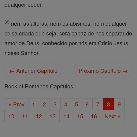
qualquer poder,
39
nem as alturas, nem os abismos, nem qualquer
coisa criada que seja, será capaz de nos separar do
amor de Deus, conhecido por nós em Cristo Jesus,
nosso Senhor.
← Anterior Capítulo
Próximo Capítulo →
Book of Romanos Capítulos
« Prev
1
2
3
4
5
6
7
8
9
10
11
12
13
14
15
16
Next »