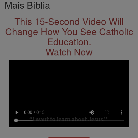
Mais Bíblia
This 15-Second Video Will
Change How You See Catholic
Education.
Watch Now