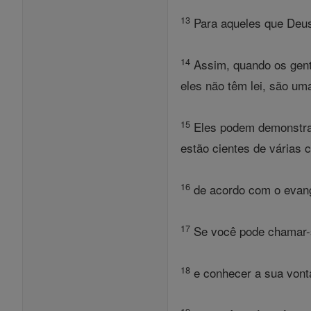
13
Para aqueles que Deus 
14
Assim, quando os genti
eles não têm lei, são um
15
Eles podem demonstrar
estão cientes de várias 
16
de acordo com o evang
17
Se você pode chamar-s
18
e conhecer a sua vontad