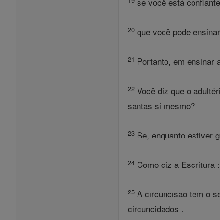
19
se você está confiante
20
que você pode ensinar 
21
Portanto, em ensinar a
22
Você diz que o adultér
santas si mesmo?
23
Se, enquanto estiver 
24
Como diz a Escritura :
25
A circuncisão tem o se
circuncidados .