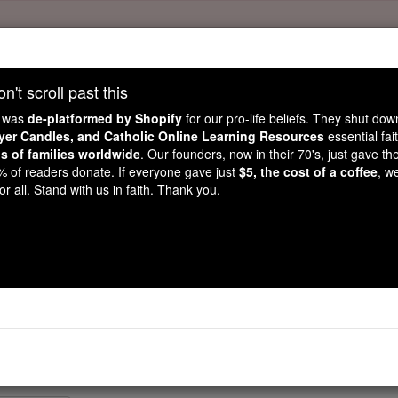
't scroll past this
, 2.2 Million Students Are Being Formed
e was
de-platformed by Shopify
for our pro-life beliefs. They shut do
ayer Candles, and Catholic Online Learning Resources
essential fai
porters like you, Catholic Online School has already deliver
ns of families worldwide
. Our founders, now in their 70's, just gave thei
 193 countries. In an age of noise and algorithms, you are he
2% of readers donate. If everyone gave just
$5, the cost of a coffee
, w
r all. Stand with us in faith. Thank you.
this gave just $5 — the cost of a coffee — we could reach e
 Be Courageous. Be Catholic. Stand with us today.
Romanos - Capít