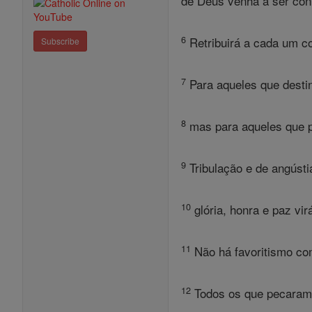
de Deus venha a ser con
6
Retribuirá a cada um c
Subscribe
7
Para aqueles que destin
8
mas para aqueles que po
9
Tribulação e de angústi
10
glória, honra e paz vi
11
Não há favoritismo c
12
Todos os que pecaram s