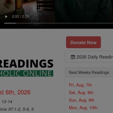
Donate Now
2026 Daily Readi
Next Weeks Readings
Fri, Aug. 7th
t 6th, 2026
Sat, Aug. 8th
Sun, Aug. 9th
, 13-14
Mon, Aug. 10th
lms 97:1-2, 5-6, 9