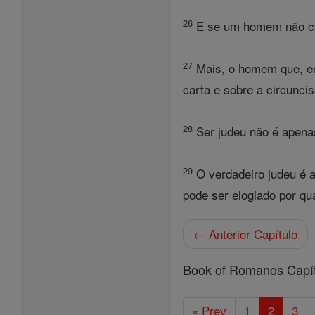
26
E se um homem não cir
27
Mais, o homem que, em
carta e sobre a circuncis
28
Ser judeu não é apenas
29
O verdadeiro judeu é a
pode ser elogiado por qu
← Anterior Capítulo
Book of Romanos Capí
« Prev
1
2
3