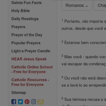
Saints Fun Facts
Romanos ⌄
Cha
Holy Bible
Daily Readings
1
Portanto, não importa 
Prayers
outros, desde que você 
Prayer of the Day
2
Estamos bem conscient
Popular Prayers
Light a Prayer Candle
3
Mas você - quando você
HEAR Jesus Speak
vai escapar da condena
Catholic Online School
- Free for Everyone
4
Ou você não está desco
Catholic Resources -
Free for Everyone
se a levá-lo ao arrepend
Sitemap
5
Sua teimosa recusa a a