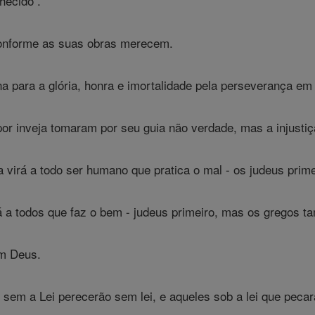
hecido .
onforme as suas obras merecem.
a para a glória, honra e imortalidade pela perseverança em 
r inveja tomaram por seu guia não verdade, mas a injustiça
a virá a todo ser humano que pratica o mal - os judeus prim
rá a todos que faz o bem - judeus primeiro, mas os gregos 
om Deus.
em a Lei perecerão sem lei, e aqueles sob a lei que pecara