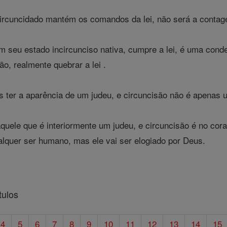
cuncidado mantém os comandos da lei, não será a contage
 seu estado incircunciso nativa, cumpre a lei, é uma cond
ão, realmente quebrar a lei .
 ter a aparência de um judeu, e circuncisão não é apenas u
quele que é interiormente um judeu, e circuncisão é no cora
alquer ser humano, mas ele vai ser elogiado por Deus.
tulos
4
5
6
7
8
9
10
11
12
13
14
15