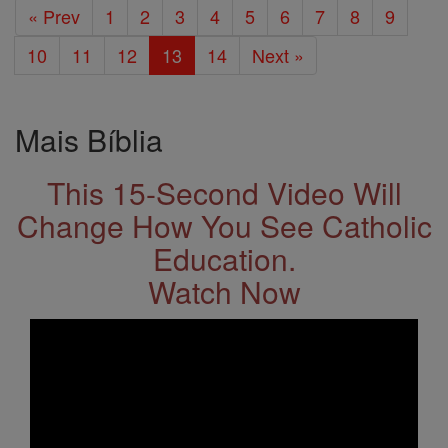
« Prev
1
2
3
4
5
6
7
8
9
10
11
12
13
14
Next »
Mais Bíblia
This 15-Second Video Will
Change How You See Catholic
Education.
Watch Now