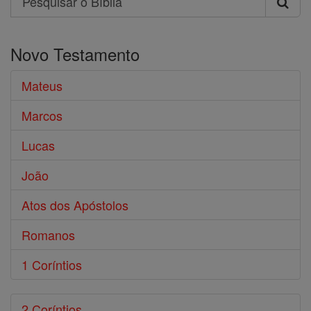
Pesquisar
o
Novo Testamento
Bíblia
Mateus
Marcos
Lucas
João
Atos dos Apóstolos
Romanos
1 Coríntios
2 Coríntios