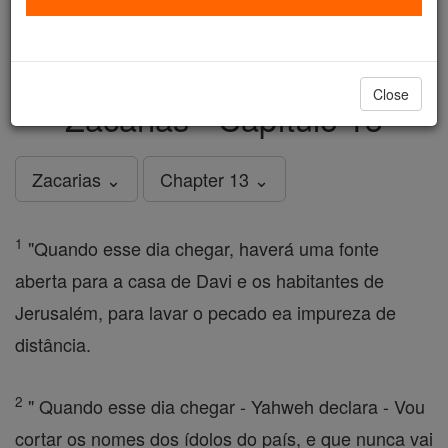
just
, we could rebuild stronger
$5, the cost of a coffee
and keep Catholic education free for all. Stand with us
in faith. Thank you.
DONATE TODAY >
Close
Zacarias - Capítulo 13
Zacarias ⌄
Chapter 13 ⌄
1
"Quando esse dia chegar, haverá uma fonte
aberta para a casa de Davi e os habitantes de
Jerusalém, para lavar o pecado ea impureza de
distância.
2
" Quando esse dia chegar - Yahweh declara - Vou
cortar os nomes dos ídolos do país, e que nunca vai