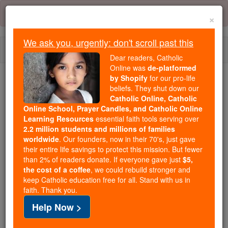
Skip
Error:
No page
to
×
content
We ask you, urgently: don't scroll past this
Togg
Dear readers, Catholic
navi
Online was
de-platformed
by Shopify
for our pro-life
We ask you, urgently: don't scroll past this
beliefs. They shut down our
Catholic Online, Catholic
Dear readers, Catholic Online
Online School, Prayer Candles, and Catholic Online
Learning Resources
essential faith tools serving over
was
de-platformed by Shopify
2.2 million students and millions of families
for our pro-life beliefs. They
worldwide
. Our founders, now in their 70's, just gave
shut down our
Catholic
their entire life savings to protect this mission. But fewer
Online, Catholic Online School, Prayer Candles, and
than 2% of readers donate. If everyone gave just
$5,
the cost of a coffee
, we could rebuild stronger and
essential faith
Catholic Online Learning Resources
keep Catholic education free for all. Stand with us in
tools serving over
2.2 million students and millions of
faith. Thank you.
. Our founders, now in their 70's,
families worldwide
Help Now >
just gave their entire life savings to protect this mission.
But fewer than 2% of readers donate. If everyone gave