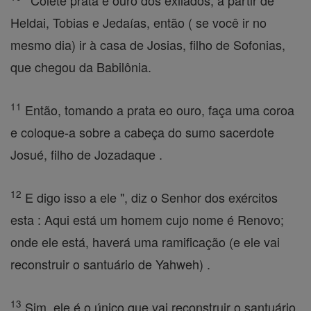
' Colete prata e ouro dos exilados, a partir de
Heldai, Tobias e Jedaías, então ( se você ir no
mesmo dia) ir à casa de Josias, filho de Sofonias,
que chegou da Babilônia.
11
Então, tomando a prata eo ouro, faça uma coroa
e coloque-a sobre a cabeça do sumo sacerdote
Josué, filho de Jozadaque .
12
E digo isso a ele ", diz o Senhor dos exércitos
esta : Aqui está um homem cujo nome é Renovo;
onde ele está, haverá uma ramificação (e ele vai
reconstruir o santuário de Yahweh) .
13
Sim, ele é o único que vai reconstruir o santuário