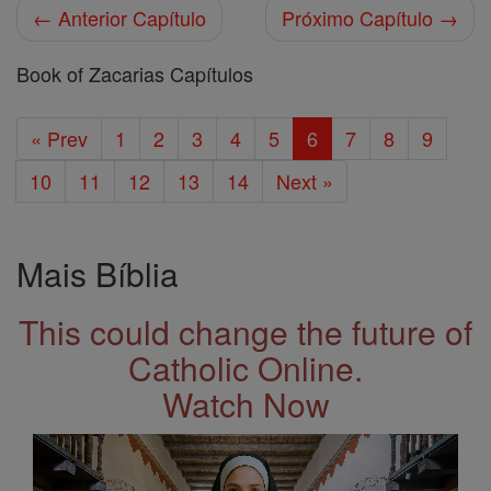
← Anterior Capítulo
Próximo Capítulo →
Book of Zacarias Capítulos
« Prev
1
2
3
4
5
6
7
8
9
10
11
12
13
14
Next »
Mais Bíblia
This could change the future of
Catholic Online.
Watch Now