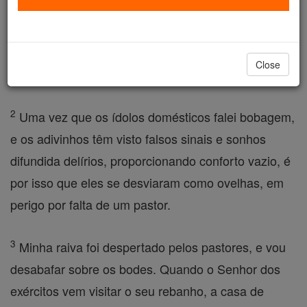
época das chuvas de primavera. O Senhor é o
único a fazer as nuvens de tempestade. Ele lhes
dará chuveiro de água, a cada um, a grama em seu
Close
campo.
2
Uma vez que os ídolos domésticos falei bobagem,
e os adivinhos têm visto falsos sinais e sonhos
difundida delírios, proporcionando conforto vazio, é
por isso que eles se desviaram como ovelhas, em
perigo por falta de um pastor.
3
Minha raiva foi despertado pelos pastores, e vou
desabafar sobre os bodes. Quando o Senhor dos
exércitos vem visitar o seu rebanho, a casa de