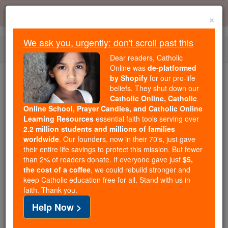
Skip
Error:
No page
to
×
content
We ask you, urgently: don't scroll past this
Togg
Dear readers, Catholic
navi
Online was
de-platformed
by Shopify
for our pro-life
Trending:
beliefs. They shut down our
Catholic Online, Catholic
Daily Reading for Thursday, October ...
Online School, Prayer Candles, and Catholic Online
Today's Reading
The Mysteries of the Rosary
Learning Resources
essential faith tools serving over
2.2 million students and millions of families
worldwide
. Our founders, now in their 70's, just gave
Zacarias - Capítulo 10
their entire life savings to protect this mission. But fewer
than 2% of readers donate. If everyone gave just
$5,
the cost of a coffee
, we could rebuild stronger and
keep Catholic education free for all. Stand with us in
Zacarias ⌄
Chapter 10 ⌄
faith. Thank you.
Help Now >
1
Pergunte para o Senhor chuva no outono e na