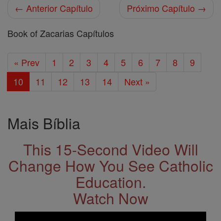
← Anterior Capítulo
Próximo Capítulo →
Book of Zacarias Capítulos
« Prev
1
2
3
4
5
6
7
8
9
10
11
12
13
14
Next »
Mais Bíblia
This 15-Second Video Will
Change How You See Catholic
Education.
Watch Now