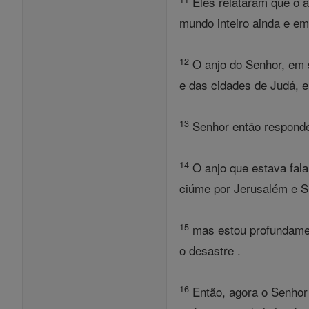
Eles relataram que o a
mundo inteiro ainda e em
12
O anjo do Senhor, em s
e das cidades de Judá, e
13
Senhor então responde
14
O anjo que estava fal
ciúme por Jerusalém e S
15
mas estou profundament
o desastre .
16
Então, agora o Senhor 