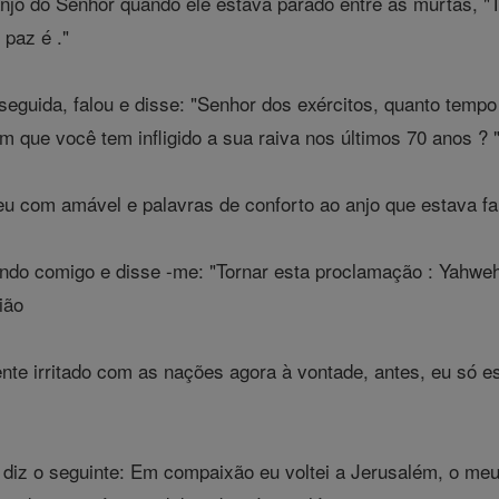
njo do Senhor quando ele estava parado entre as murtas, "
 paz é ."
eguida, falou e disse: "Senhor dos exércitos, quanto temp
m que você tem infligido a sua raiva nos últimos 70 anos ? 
u com amável e palavras de conforto ao anjo que estava fa
ando comigo e disse -me: "Tornar esta proclamação : Yahwe
ião
e irritado com as nações agora à vontade, antes, eu só es
diz o seguinte: Em compaixão eu voltei a Jerusalém, o meu 