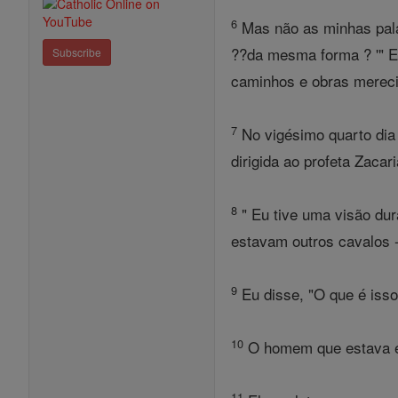
6
Mas não as minhas pala
??da mesma forma ? '" En
Subscribe
caminhos e obras mereci
7
No vigésimo quarto dia 
dirigida ao profeta Zacari
8
" Eu tive uma visão du
estavam outros cavalos 
9
Eu disse, "O que é isso
10
O homem que estava en
11