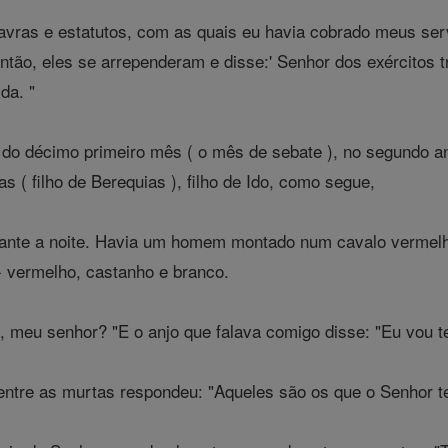
vras e estatutos, com as quais eu havia cobrado meus serv
tão, eles se arrependeram e disse:' Senhor dos exércitos 
da. "
do décimo primeiro mês ( o mês de sebate ), no segundo ano
as ( filho de Berequias ), filho de Ido, como segue,
rante a noite. Havia um homem montado num cavalo vermelho
- vermelho, castanho e branco.
, meu senhor? "E o anjo que falava comigo disse: "Eu vou t
tre as murtas respondeu: "Aqueles são os que o Senhor te