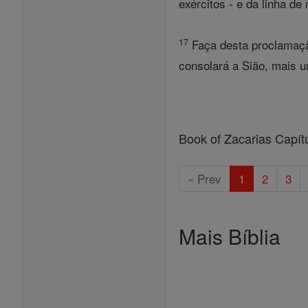
exércitos - e da linha d
17
Faça desta proclamaçã
consolará a Sião, mais u
Book of Zacarias Capít
« Prev
1
2
3
Mais Bíblia