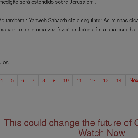
e medição será estendido sobre Jerusalém .
o também : Yahweh Sabaoth diz o seguinte: As minhas cida
ma vez, e mais uma vez fazer de Jerusalém a sua escolha. 
ulos
4
5
6
7
8
9
10
11
12
13
14
Nex
This could change the future of 
Watch Now