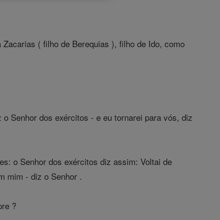
Zacarias ( filho de Berequias ), filho de Ido, como
z o Senhor dos exércitos - e eu tornarei para vós, diz
s: o Senhor dos exércitos diz assim: Voltai de
m mim - diz o Senhor .
pre ?