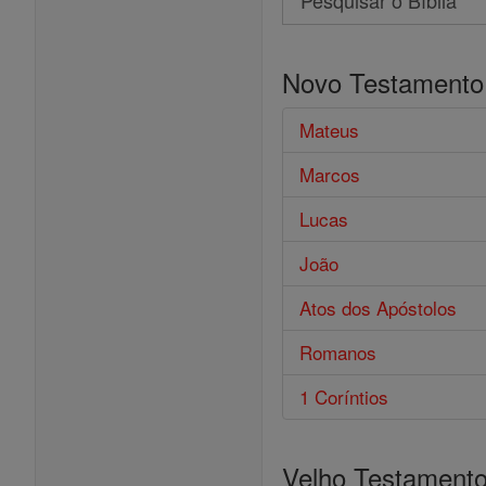
Pesquisar
o
Novo Testamento
Bíblia
Mateus
Marcos
Lucas
João
Atos dos Apóstolos
Romanos
1 Coríntios
Velho Testament