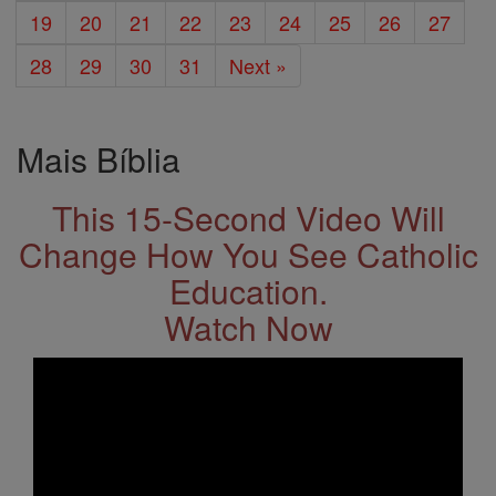
19
20
21
22
23
24
25
26
27
28
29
30
31
Next »
Mais Bíblia
This 15-Second Video Will
Change How You See Catholic
Education.
Watch Now