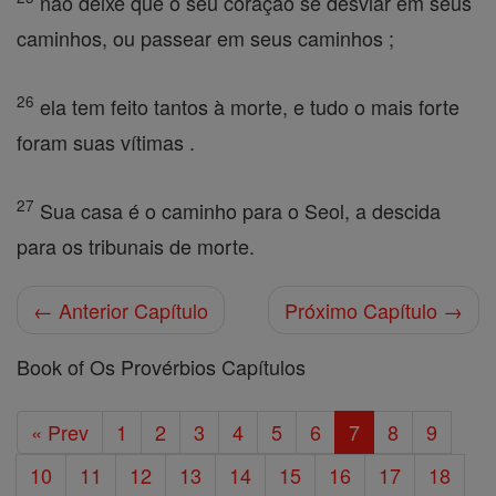
não deixe que o seu coração se desviar em seus
caminhos, ou passear em seus caminhos ;
26
ela tem feito tantos à morte, e tudo o mais forte
foram suas vítimas .
27
Sua casa é o caminho para o Seol, a descida
para os tribunais de morte.
← Anterior Capítulo
Próximo Capítulo →
Book of Os Provérbios Capítulos
« Prev
1
2
3
4
5
6
7
8
9
10
11
12
13
14
15
16
17
18