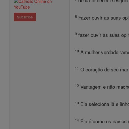
deixá-lo beber e esquec
8
Fazer ouvir as suas opi
Subscribe
9
fazer ouvir as suas opi
10
A mulher verdadeiramen
11
O coração de seu marid
12
Vantagem e não machuca
13
Ela seleciona lã e linh
14
Ela é como os navios 