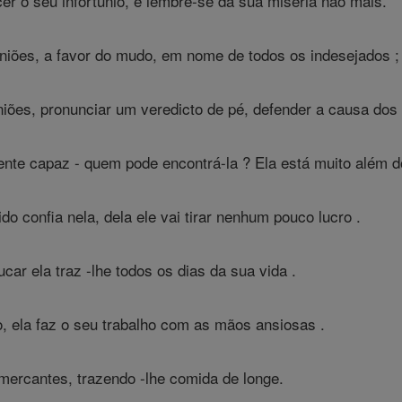
er o seu infortúnio, e lembre-se da sua miséria não mais.
niões, a favor do mudo, em nome de todos os indesejados ;
niões, pronunciar um veredicto de pé, defender a causa dos
te capaz - quem pode encontrá-la ? Ela está muito além d
o confia nela, dela ele vai tirar nenhum pouco lucro .
r ela traz -lhe todos os dias da sua vida .
o, ela faz o seu trabalho com as mãos ansiosas .
mercantes, trazendo -lhe comida de longe.