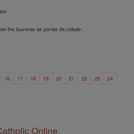
iar.
ar-lhe louvores às portas da cidade .
16
17
18
19
20
21
22
23
24
Catholic Online.