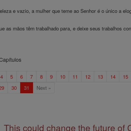
leza e vazio, a mulher que teme ao Senhor é o único a elog
e as mãos têm trabalhado para, e deixe seus trabalhos cont
Capítulos
4
5
6
7
8
9
10
11
12
13
14
15
29
30
31
Next »
This could change the future of 