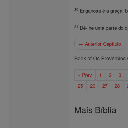
30
Enganosa é a graça, be
31
Dê-lhe uma parte do qu
← Anterior Capítulo
Book of Os Provérbios 
« Prev
1
2
3
25
26
27
28
Mais Bíblia