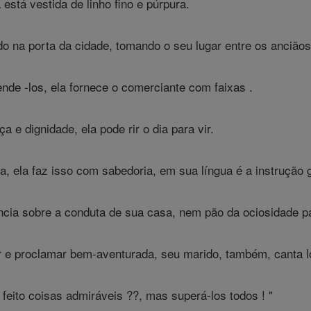
 está vestida de linho fino e púrpura.
o na porta da cidade, tomando o seu lugar entre os anciãos 
ende -los, ela fornece o comerciante com faixas .
a e dignidade, ela pode rir o dia para vir.
, ela faz isso com sabedoria, em sua língua é a instrução g
cia sobre a conduta de sua casa, nem pão da ociosidade pa
r e proclamar bem-aventurada, seu marido, também, canta lo
feito coisas admiráveis ??, mas superá-los todos ! "