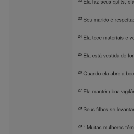
22
Ela faz seus quilts, ela
23
Seu marido é respeitad
24
Ela tece materiais e v
25
Ela está vestida de forç
26
Quando ela abre a boca
27
Ela mantém boa vigilân
28
Seus filhos se levanta
29
" Muitas mulheres têm 