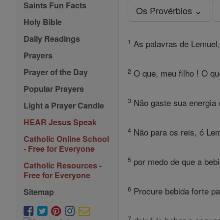
Saints Fun Facts
Os Provérbios ⌄
Holy Bible
Daily Readings
1
As palavras de Lemuel,
Prayers
2
Prayer of the Day
O que, meu filho ! O que
Popular Prayers
3
Não gaste sua energia 
Light a Prayer Candle
HEAR Jesus Speak
4
Não para os reis, ó Lem
Catholic Online School
- Free for Everyone
5
por medo de que a bebid
Catholic Resources -
Free for Everyone
6
Procure bebida forte pa
Sitemap
7