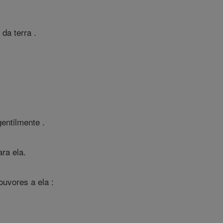
da terra .
entilmente .
ra ela.
uvores a ela :