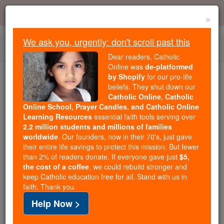
Skip
Error:
No page
to
×
content
We ask you, urgently: don't scroll past this
Togg
Dear readers, Catholic
navi
Online was
de-platformed
by Shopify
for our pro-life
beliefs. They shut down our
Because of You, 2.2 Million
Catholic Online, Catholic
Students Are Being Formed in the
Online School, Prayer Candles, and Catholic Online
Faith
Learning Resources
essential faith tools serving over
2.2 million students and millions of families
Because of generous supporters like you,
worldwide
. Our founders, now in their 70's, just gave
their entire life savings to protect this mission. But fewer
Catholic Online School has already delivered
than 2% of readers donate. If everyone gave just
$5,
free, faithful Catholic education to over 2.2
the cost of a coffee
, we could rebuild stronger and
million students across 193 countries. In an age
keep Catholic education free for all. Stand with us in
of noise and algorithms, you are helping form
faith. Thank you.
souls with truth, prayer, Scripture, and Christ.
Help Now >
If everyone who reads this gave just $5 — the