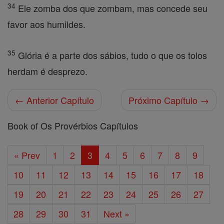
34
Ele zomba dos que zombam, mas concede seu
favor aos humildes.
35
Glória é a parte dos sábios, tudo o que os tolos
herdam é desprezo.
← Anterior Capítulo
Próximo Capítulo →
Book of Os Provérbios Capítulos
« Prev
1
2
3
4
5
6
7
8
9
10
11
12
13
14
15
16
17
18
19
20
21
22
23
24
25
26
27
28
29
30
31
Next »