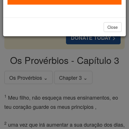
cost of a coffee — we could reach even more
families and keep this life-changing formation
free for all. Be Courageous. Be Catholic. Stand
with us today.
Close
DONATE TODAY >
Os Provérbios - Capítulo 3
Os Provérbios ⌄
Chapter 3 ⌄
1
Meu filho, não esqueça meus ensinamentos, eo
teu coração guarde os meus princípios ,
2
uma vez que irá aumentar a sua duração dos dias,