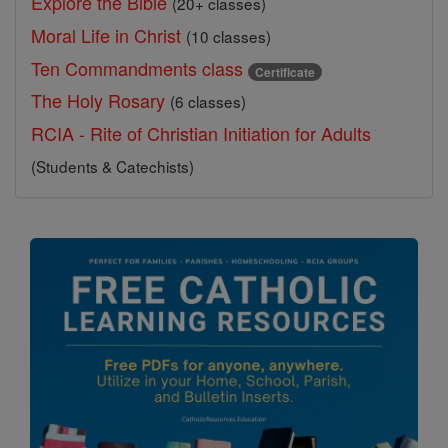
Explore the Bible
(20+ classes)
Moral Life in Christ
(10 classes)
Ten Commandments class
Certificate
The Holy Rosary
(6 classes)
RCIA - Rite of Christian Initiation for Adults
(Students & Catechists)