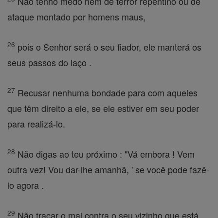
Não tenho medo nem de terror repentino ou de
ataque montado por homens maus,
26
pois o Senhor será o seu fiador, ele manterá os
seus passos do laço .
27
Recusar nenhuma bondade para com aqueles
que têm direito a ele, se ele estiver em seu poder
para realizá-lo.
28
Não digas ao teu próximo : "Vá embora ! Vem
outra vez! Vou dar-lhe amanhã, ' se você pode fazê-
lo agora .
29
Não traçar o mal contra o seu vizinho que está