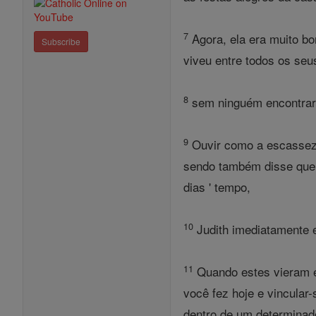
7
Agora, ela era muito bo
Subscribe
viveu entre todos os seu
8
sem ninguém encontrar u
9
Ouvir como a escassez 
sendo também disse que O
dias ' tempo,
10
Judith imediatamente 
11
Quando estes vieram e
você fez hoje e vincular
dentro de um determinad