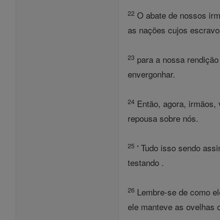
22
O abate de nossos irmã
as nações cujos escravo
23
para a nossa rendição
envergonhar.
24
Então, agora, irmãos, 
repousa sobre nós.
25
' Tudo isso sendo ass
testando .
26
Lembre-se de como ele
ele manteve as ovelhas 