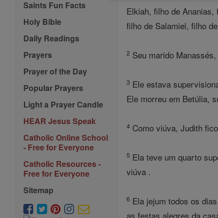
Saints Fun Facts
Elkiah, filho de Ananias, 
Holy Bible
filho de Salamiel, filho d
Daily Readings
2
Seu marido Manassés, de
Prayers
Prayer of the Day
3
Ele estava supervision
Popular Prayers
Ele morreu em Betúlia, s
Light a Prayer Candle
HEAR Jesus Speak
4
Como viúva, Judith fico
Catholic Online School
- Free for Everyone
5
Ela teve um quarto supe
Catholic Resources -
viúva .
Free for Everyone
Sitemap
6
Ela jejum todos os dias
as festas alegres da casa