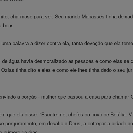
nito, charmoso para ver. Seu marido Manassés tinha deixado
s bens
ma palavra a dizer contra ela, tanta devoção que ela teme
de água havia desmoralizado as pessoas e como elas se q
zias tinha dito a eles e como ele lhes tinha dado o seu ju
enviado a porção - mulher que passou a casa para chamar C
m que ela disse: "Escute-me, chefes do povo de Betúlia. V
-se por juramento, em desafio a Deus, a entregar a cidade a
o número de dias .