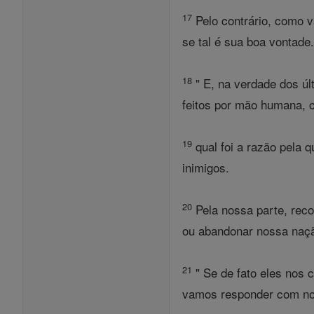
17
Pelo contrário, como v
se tal é sua boa vontade
18
" E, na verdade dos úl
feitos por mão humana, co
19
qual foi a razão pela
inimigos.
20
Pela nossa parte, rec
ou abandonar nossa naç
21
" Se de fato eles nos 
vamos responder com no