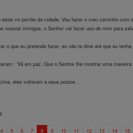
e estar no portão da cidade. Vou fazer o meu caminho com 
os nossos inimigos, o Senhor vai fazer uso de mim para salv
 o que eu pretendo fazer, eu não te direi até que eu tenha f
eram : 'Vá em paz. Que o Senhor lhe mostrar uma maneira d
cima, eles voltaram a seus postos .
s
4
5
6
7
8
9
10
11
12
13
14
15