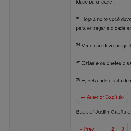
idade para idade .
33
Hoje à noite você dev
para entregar a cidade a
34
Você não deve perguntar
35
Ozias e os chefes diss
36
E, deixando a sala de 
← Anterior Capítulo
Book of Judith Capítulo
« Prev
1
2
3