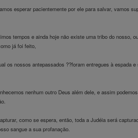
amos esperar pacientemente por ele para salvar, vamos supli
.
timos tempos e ainda hoje não existe uma tribo do nosso, o
mo já foi feito,
 qual os nossos antepassados ??foram entregues à espada e
onhecemos nenhum outro Deus além dele, e assim podemos 
ão.
capturar, como se espera, então, toda a Judéia será captur
sso sangue a sua profanação.