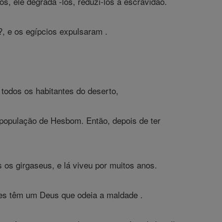
os, ele degrada -los, reduzi-los à escravidão.
, e os egípcios expulsaram .
 todos os habitantes do deserto,
 população de Hesbom. Então, depois de ter
 os girgaseus, e lá viveu por muitos anos.
les têm um Deus que odeia a maldade .