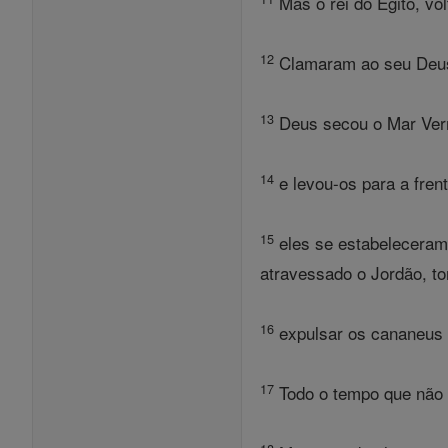
Mas o rei do Egito, vol
12
Clamaram ao seu Deus, 
13
Deus secou o Mar Verm
14
e levou-os para a fren
15
eles se estabeleceram 
atravessado o Jordão, t
16
expulsar os cananeus a
17
Todo o tempo que não 