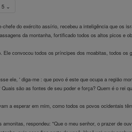
 5 ⌄
-chefe do exército assírio, recebeu a inteligência que os is
assagens da montanha, fortificado todos os altos picos e o
o. Ele convocou todos os príncipes dos moabitas, todos os
sse ele, ' diga-me : que povo é este que ocupa a região m
? Quais são as fontes de seu poder e força? Quem é o rei 
am a esperar em mim, como todos os povos ocidentais têm
s amonitas, respondeu: "Que o meu senhor, o prazer de ouvir