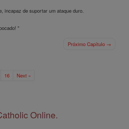
e, incapaz de suportar um ataque duro.
bocado! "
Próximo Capítulo →
16
Next »
Catholic Online.