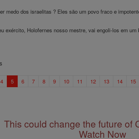
er medo dos israelitas ? Eles são um povo fraco e impotent
u exército, Holofernes nosso mestre, vai engoli-los em um 
s
4
5
6
7
8
9
10
11
12
13
14
15
This could change the future of 
Watch Now