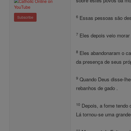
sobre estes povos da mon
6
Essas pessoas são des
Subscribe
7
Eles depois veio morar
8
Eles abandonaram o cam
da presença de seus pró
9
Quando Deus disse-lhes 
rebanhos de gado .
10
Depois, a fome tendo 
Lá tornou-se uma grande
11