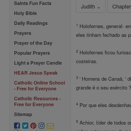
Saints Fun Facts
Judith ⌄
Chapter
Holy Bible
Daily Readings
1
Holofernes, general- em
Prayers
eles tinham fechado as p
Prayer of the Day
2
Holofernes ficou furios
Popular Prayers
costeiras.
Light a Prayer Candle
HEAR Jesus Speak
3
' Homens de Canaã, ' di
Catholic Online School
grande é o seu exército 
- Free for Everyone
Catholic Resources -
4
Free for Everyone
Por que eles desdenhav
Sitemap
5
Achior, líder de todos o