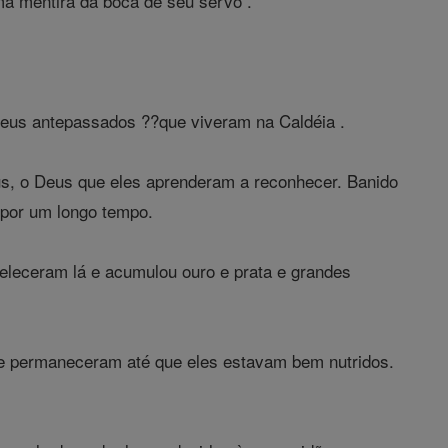
ma mentira da boca de seu servo .
eus antepassados ??que viveram na Caldéia .
, o Deus que eles aprenderam a reconhecer. Banido
 por um longo tempo.
eleceram lá e acumulou ouro e prata e grandes
de permaneceram até que eles estavam bem nutridos.