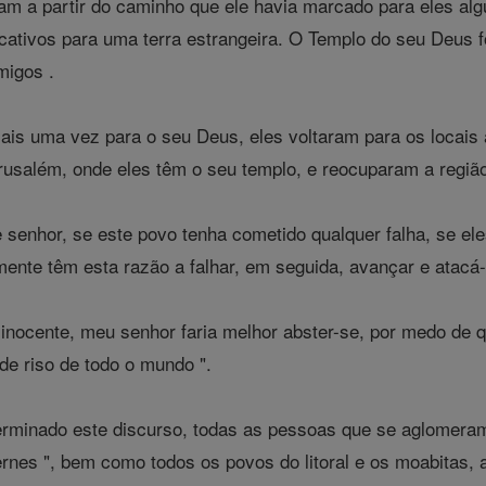
am a partir do caminho que ele havia marcado para eles al
cativos para uma terra estrangeira. O Templo do seu Deus f
migos .
ais uma vez para o seu Deus, eles voltaram para os locais 
rusalém, onde eles têm o seu templo, e reocuparam a regiã
 senhor, se este povo tenha cometido qualquer falha, se el
mente têm esta razão a falhar, em seguida, avançar e atacá-
inocente, meu senhor faria melhor abster-se, por medo de 
 de riso de todo o mundo ".
erminado este discurso, todas as pessoas que se aglomeram
ofernes ", bem como todos os povos do litoral e os moabita