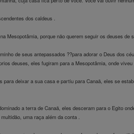
tanha, cuja casa fica perto de você. Você vai ouvir nenhu
cendentes dos caldeus .
 na Mesopotâmia, porque não querem seguir os deuses de s
inho de seus antepassados ??para adorar o Deus dos céus
prios deuses, eles fugiram para a Mesopotâmia, onde viveu
para deixar a sua casa e partiu para Canaã, eles se estab
dominado a terra de Canaã, eles desceram para o Egito on
 multidão, uma raça além da conta .