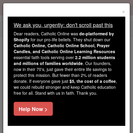
Skip
Error:
No page
to
×
content
We ask you, urgently: don't scroll past this
Togg
Dear readers, Catholic Online was
de-platformed by
navi
Shopify
for our pro-life beliefs. They shut down our
Catholic Online, Catholic Online School, Prayer
We ask you, urgently: don't scroll past this
Candles, and Catholic Online Learning Resources
essential faith tools serving over
2.2 million students
Dear readers, Catholic Online
and millions of families worldwide
. Our founders,
now in their 70's, just gave their entire life savings to
was
de-platformed by Shopify
protect this mission. But fewer than 2% of readers
for our pro-life beliefs. They
donate. If everyone gave just
$5, the cost of a coffee
,
shut down our
Catholic
we could rebuild stronger and keep Catholic education
Online, Catholic Online School, Prayer Candles, and
free for all. Stand with us in faith. Thank you.
essential faith
Catholic Online Learning Resources
tools serving over
2.2 million students and millions of
Help Now >
. Our founders, now in their 70's,
families worldwide
just gave their entire life savings to protect this mission.
But fewer than 2% of readers donate. If everyone gave