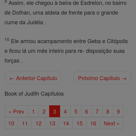
9
Assim, ele chegou à beira de Esdrelon, no bairro
de Dothan, uma aldeia de frente para o grande
cume da Judéia .
10
Ele armou acampamento entre Geba e Citópolis
e ficou lá um mês inteiro para re- disposição suas
forças .
← Anterior Capítulo
Próximo Capítulo →
Book of Judith Capítulos
« Prev
1
2
3
4
5
6
7
8
9
10
11
12
13
14
15
16
Next »