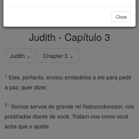
just
, we could rebuild stronger
$5, the cost of a coffee
and keep Catholic education free for all. Stand with us
Close
in faith. Thank you.
DONATE TODAY >
Judith - Capítulo 3
Judith ⌄
Chapter 3 ⌄
1
Eles, portanto, enviou emissários a ele para pedir
a paz, quer dizer,
2
' Somos servos do grande rei Nabucodonosor, nós
prostrados diante de você. Tratam-nos como você
acha que o ajuste.