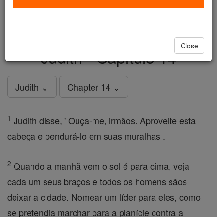
just
, we could rebuild stronger
$5, the cost of a coffee
and keep Catholic education free for all. Stand with us
in faith. Thank you.
DONATE TODAY >
Close
Judith - Capítulo 14
Judith ⌄
Chapter 14 ⌄
1
Judith disse, ' Ouça-me, irmãos. Aproveite esta
cabeça e pendurá-lo em suas muralhas .
2
Quando a manhã vem o sol é para cima, veja
cada um seus braços e todos os homens sãos
deixar a cidade. Nomear um líder para eles, como
se pretendia marchar para a planície contra a