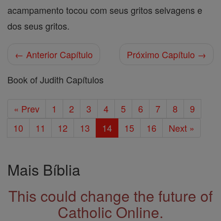
acampamento tocou com seus gritos selvagens e
dos seus gritos.
← Anterior Capítulo
Próximo Capítulo →
Book of Judith Capítulos
« Prev
1
2
3
4
5
6
7
8
9
10
11
12
13
14
15
16
Next »
Mais Bíblia
This could change the future of
Catholic Online.