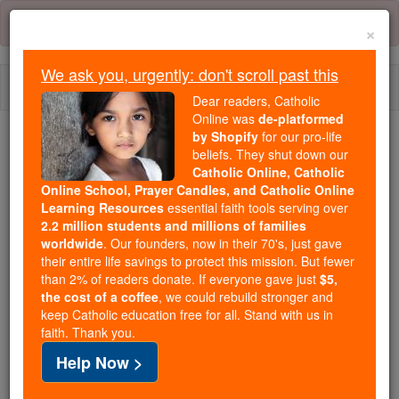
Skip
Error:
No page
to
×
content
We ask you, urgently: don't scroll past this
Togg
Dear readers, Catholic
navi
Online was
de-platformed
by Shopify
for our pro-life
Trending:
beliefs. They shut down our
Catholic Online, Catholic
Daily Reading for Thursday, October ...
Online School, Prayer Candles, and Catholic Online
Today's Reading
The Mysteries of the Rosary
Learning Resources
essential faith tools serving over
2.2 million students and millions of families
worldwide
. Our founders, now in their 70's, just gave
Juízes - Capítulo 18
their entire life savings to protect this mission. But fewer
than 2% of readers donate. If everyone gave just
$5,
the cost of a coffee
, we could rebuild stronger and
keep Catholic education free for all. Stand with us in
Juízes ⌄
Chapter 18 ⌄
faith. Thank you.
Help Now >
1
Naqueles dias não havia rei em Israel. Ora,