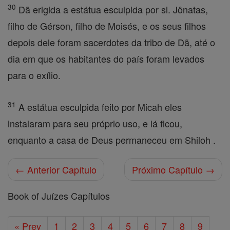
30
Dã erigida a estátua esculpida por si. Jônatas,
filho de Gérson, filho de Moisés, e os seus filhos
depois dele foram sacerdotes da tribo de Dã, até o
dia em que os habitantes do país foram levados
para o exílio.
31
A estátua esculpida feito por Micah eles
instalaram para seu próprio uso, e lá ficou,
enquanto a casa de Deus permaneceu em Shiloh .
← Anterior Capítulo
Próximo Capítulo →
Book of Juízes Capítulos
« Prev
1
2
3
4
5
6
7
8
9