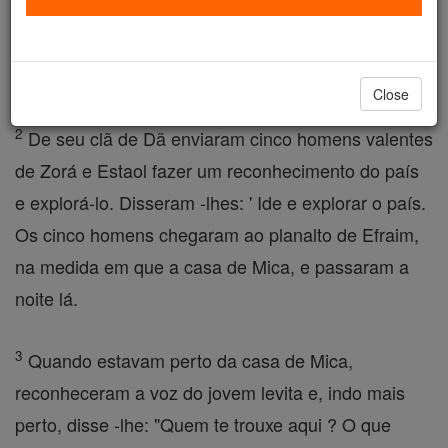
naqueles dias, a tribo de Dã estava em busca de
um território para viver, pois até então nenhum
território havia caído para entre as tribos de Israel.
Close
2
De seu clã de Dã enviaram cinco homens valentes
de Zorá e Estaol fazer um reconhecimento do país
e explorá-lo. Disseram -lhes: ' Ide e explorar o país.
Os cinco homens chegaram ao planalto de Efraim,
na medida em que a casa de Mica, e passaram a
noite lá.
3
Quando estavam perto da casa de Mica,
reconheceram a voz do jovem levita e, indo mais
perto, disse -lhe: "Quem te trouxe aqui ? O que