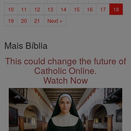
10
11
12
13
14
15
16
17
18
19
20
21
Next »
Mais Bíblia
This could change the future of
Catholic Online.
Watch Now