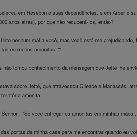
beleceu em Hesebon e suas dependências, e em Aroer e su
00 anos atrás), por que não recuperá-los, então?
 feito nenhum mal a você, mas você está me prejudicando, 
litas eo rei dos amonitas. "'
s não tomou conhecimento da mensagem que Jefté lhe envi
stava sobre Jefté, que atravessou Gileade e Manassés, atr
erritório amonita .
o Senhor : "Se você entregar os amonitas em minhas mãos ,
r das portas da minha casa para me encontrar quando eu volt