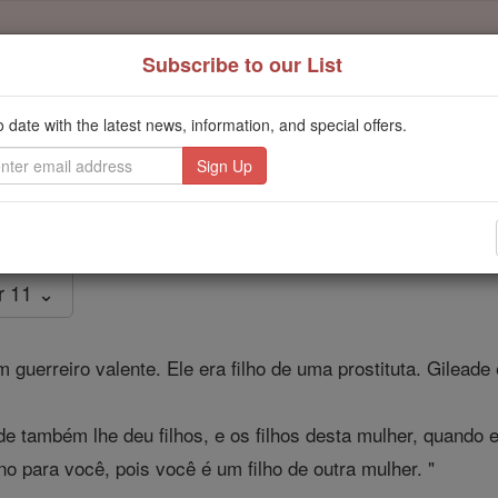
Subscribe to our List
Daily Reading for Thursday, October ...
Today's Reading
o date with the latest news, information, and special offers.
ies of the Rosary
Juízes - Capítu
r 11 ⌄
m guerreiro valente. Ele era filho de uma prostituta. Gileade 
 também lhe deu filhos, e os filhos desta mulher, quando 
no para você, pois você é um filho de outra mulher. "