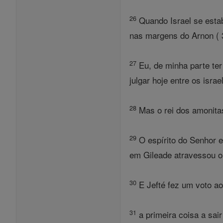
26
Quando Israel se esta
nas margens do Arnon ( 3
27
Eu, de minha parte ter
julgar hoje entre os israe
28
Mas o rei dos amonita
29
O espírito do Senhor e
em Gileade atravessou o t
30
E Jefté fez um voto a
31
a primeira coisa a sai