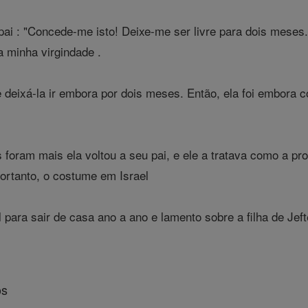
pai : "Concede-me isto! Deixe-me ser livre para dois mese
 minha virgindade .
 e deixá-la ir embora por dois meses. Então, ela foi embor
oram mais ela voltou a seu pai, e ele a tratava como a pr
ortanto, o costume em Israel
l para sair de casa ano a ano e lamento sobre a filha de Jeft
os