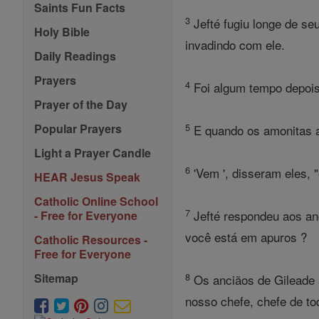
Saints Fun Facts
3
Jefté fugiu longe de se
Holy Bible
invadindo com ele.
Daily Readings
Prayers
4
Foi algum tempo depois 
Prayer of the Day
5
Popular Prayers
E quando os amonitas at
Light a Prayer Candle
6
'Vem ', disseram eles,
HEAR Jesus Speak
Catholic Online School
7
Jefté respondeu aos an
- Free for Everyone
você está em apuros ?
Catholic Resources -
Free for Everyone
8
Sitemap
Os anciãos de Gileade a
nosso chefe, chefe de t