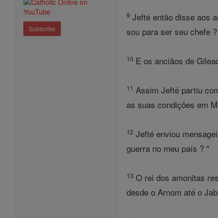
9
Jefté então disse aos a
Subscribe
sou para ser seu chefe ?
10
E os anciãos de Gilead
11
Assim Jefté partiu com
as suas condições em M
12
Jefté enviou mensageir
guerra no meu país ? "
13
O rei dos amonitas res
desde o Arnom até o Jabo