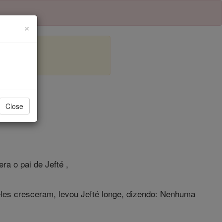
×
lo 11
Close
era o pai de Jefté ,
eles cresceram, levou Jefté longe, dizendo: Nenhuma