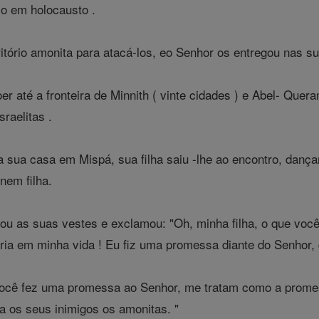
lo em holocausto .
ritório amonita para atacá-los, eo Senhor os entregou nas 
er até a fronteira de Minnith ( vinte cidades ) e Abel- Que
raelitas .
 sua casa em Mispá, sua filha saiu -lhe ao encontro, dança
 nem filha.
ou as suas vestes e exclamou: "Oh, minha filha, o que voc
ia em minha vida ! Eu fiz uma promessa diante do Senhor, q
 você fez uma promessa ao Senhor, me tratam como a prome
a os seus inimigos os amonitas. "