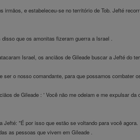
us irmãos, e estabeleceu-se no território de Tob. Jefté rec
disso que os amonitas fizeram guerra a Israel .
acaram Israel, os anciãos de Gileade buscar a Jefté do terr
 "e ser o nosso comandante, para que possamos combater os
ciãos de Gileade : ' Você não me odeiam e me expulsar da 
 Jefté: "É por isso que estão se voltando para você agora. 
odas as pessoas que vivem em Gileade .