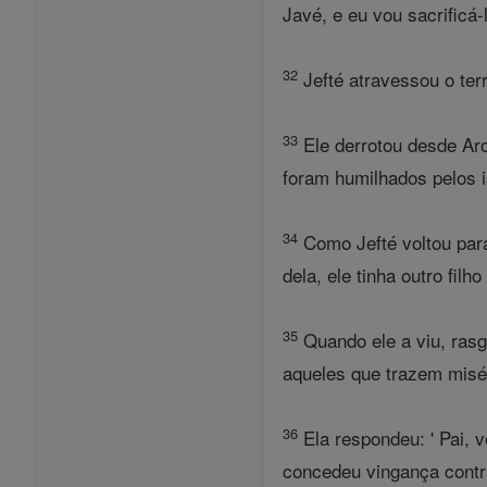
Javé, e eu vou sacrificá-
32
Jefté atravessou o ter
33
Ele derrotou desde Aro
foram humilhados pelos is
34
Como Jefté voltou para
dela, ele tinha outro filho
35
Quando ele a viu, rasg
aqueles que trazem misér
36
Ela respondeu: ' Pai,
concedeu vingança contr