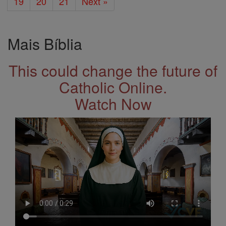
19
20
21
Next »
Mais Bíblia
This could change the future of
Catholic Online.
Watch Now