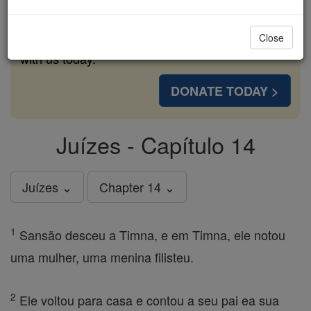
cost of a coffee — we could reach even more
families and keep this life-changing formation
Close
free for all. Be Courageous. Be Catholic. Stand
with us today.
DONATE TODAY >
Juízes - Capítulo 14
Juízes ⌄
Chapter 14 ⌄
1
Sansão desceu a Timna, e em Timna, ele notou
uma mulher, uma menina filisteu.
2
Ele voltou para casa e contou a seu pai ea sua