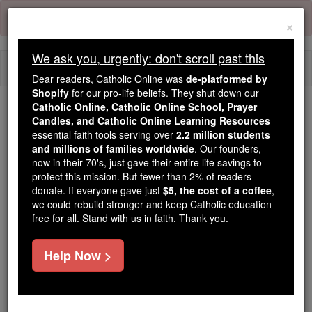
Skip
Error:
No page
to
×
content
We ask you, urgently: don't scroll past this
Togg
Dear readers, Catholic Online was
de-platformed by
navi
Shopify
for our pro-life beliefs. They shut down our
Catholic Online, Catholic Online School, Prayer
Candles, and Catholic Online Learning Resources
Because of You, 2.2 Million
essential faith tools serving over
2.2 million students
Students Are Being Formed in the
and millions of families worldwide
. Our founders,
Faith
now in their 70's, just gave their entire life savings to
protect this mission. But fewer than 2% of readers
Because of generous supporters like you,
donate. If everyone gave just
$5, the cost of a coffee
,
we could rebuild stronger and keep Catholic education
Catholic Online School has already delivered
free for all. Stand with us in faith. Thank you.
free, faithful Catholic education to over 2.2
million students across 193 countries. In an age
Help Now >
of noise and algorithms, you are helping form
souls with truth, prayer, Scripture, and Christ.
If everyone who reads this gave just $5 — the