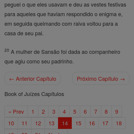
peguei o que eles usavam e deu as vestes festivas
para aqueles que haviam respondido o enigma e,
em seguida queimando com raiva voltou para a
casa de seu pai.
20
A mulher de Sansão foi dada ao companheiro
que agiu como seu padrinho.
← Anterior Capítulo
Próximo Capítulo →
Book of Juízes Capítulos
« Prev
1
2
3
4
5
6
7
8
9
10
11
12
13
14
15
16
17
18