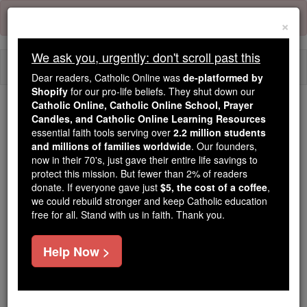
Skip
Error:
No page
to
×
content
We ask you, urgently: don't scroll past this
Togg
Dear readers, Catholic Online was
de-platformed by
navi
Shopify
for our pro-life beliefs. They shut down our
Catholic Online, Catholic Online School, Prayer
Trending:
Candles, and Catholic Online Learning Resources
essential faith tools serving over
2.2 million students
Daily Reading for Thursday, October ...
and millions of families worldwide
. Our founders,
Today's Reading
The Mysteries of the Rosary
now in their 70's, just gave their entire life savings to
protect this mission. But fewer than 2% of readers
donate. If everyone gave just
$5, the cost of a coffee
,
Juízes - Capítulo 3
we could rebuild stronger and keep Catholic education
free for all. Stand with us in faith. Thank you.
Juízes ⌄
Chapter 3 ⌄
Help Now >
1
Estas são as nações que o Senhor pode