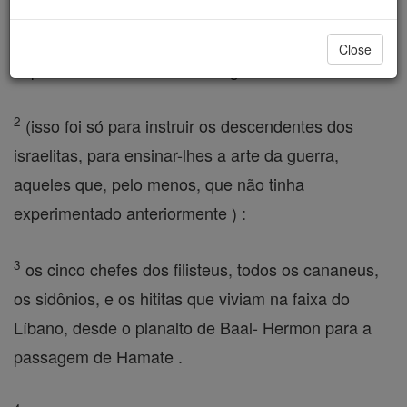
permanecer, por seus meios para colocar todos
aqueles israelitas para o teste que não haviam
Close
experimentado nenhuma das guerras de Canaã
2
(isso foi só para instruir os descendentes dos
israelitas, para ensinar-lhes a arte da guerra,
aqueles que, pelo menos, que não tinha
experimentado anteriormente ) :
3
os cinco chefes dos filisteus, todos os cananeus,
os sidônios, e os hititas que viviam na faixa do
Líbano, desde o planalto de Baal- Hermon para a
passagem de Hamate .