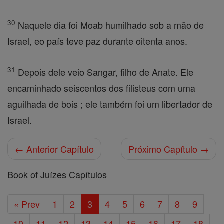
30
Naquele dia foi Moab humilhado sob a mão de
Israel, eo país teve paz durante oitenta anos.
31
Depois dele veio Sangar, filho de Anate. Ele
encaminhado seiscentos dos filisteus com uma
aguilhada de bois ; ele também foi um libertador de
Israel.
← Anterior Capítulo
Próximo Capítulo →
Book of Juízes Capítulos
« Prev
1
2
3
4
5
6
7
8
9
10
11
12
13
14
15
16
17
18