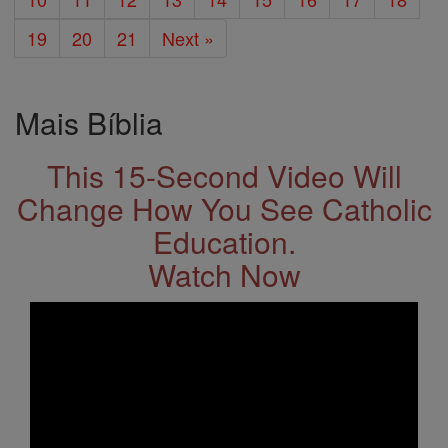
19
20
21
Next »
Mais Bíblia
This 15-Second Video Will
Change How You See Catholic
Education.
Watch Now