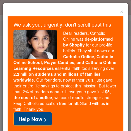
Skip
Error:
No page
to
×
content
We ask you, urgently: don't scroll past this
Togg
Dear readers, Catholic
navi
Online was
de-platformed
by Shopify
for our pro-life
beliefs. They shut down our
Because of You, 2.2 Million
Catholic Online, Catholic
Students Are Being Formed in the
Online School, Prayer Candles, and Catholic Online
Faith
Learning Resources
essential faith tools serving over
2.2 million students and millions of families
Because of generous supporters like you,
worldwide
. Our founders, now in their 70's, just gave
their entire life savings to protect this mission. But fewer
Catholic Online School has already delivered
than 2% of readers donate. If everyone gave just
$5,
free, faithful Catholic education to over 2.2
the cost of a coffee
, we could rebuild stronger and
million students across 193 countries. In an age
keep Catholic education free for all. Stand with us in
of noise and algorithms, you are helping form
faith. Thank you.
souls with truth, prayer, Scripture, and Christ.
Help Now >
If everyone who reads this gave just $5 — the