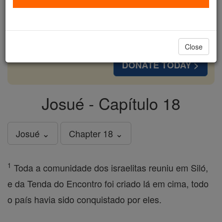
cost of a coffee — we could reach even more
families and keep this life-changing formation
free for all. Be Courageous. Be Catholic. Stand
with us today.
Close
DONATE TODAY >
Josué - Capítulo 18
Josué ⌄
Chapter 18 ⌄
1
Toda a comunidade dos israelitas reuniu em Siló,
e da Tenda do Encontro foi criado lá em cima, todo
o país havia sido conquistado por eles.