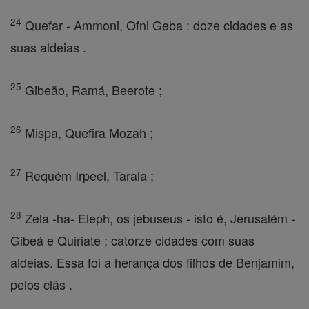
24
Quefar - Ammoni, Ofni Geba : doze cidades e as
suas aldeias .
25
Gibeão, Ramá, Beerote ;
26
Mispa, Quefira Mozah ;
27
Requém Irpeel, Tarala ;
28
Zela -ha- Eleph, os jebuseus - isto é, Jerusalém -
Gibeá e Quiriate : catorze cidades com suas
aldeias. Essa foi a herança dos filhos de Benjamim,
pelos clãs .