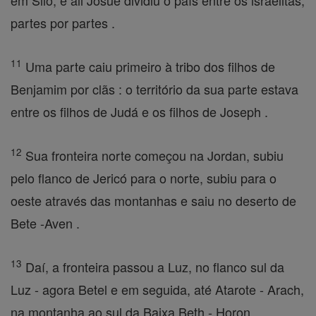
em Siló, e ali Josué dividiu o país entre os israelitas,
partes por partes .
11
Uma parte caiu primeiro à tribo dos filhos de
Benjamim por clãs : o território da sua parte estava
entre os filhos de Judá e os filhos de Joseph .
12
Sua fronteira norte começou na Jordan, subiu
pelo flanco de Jericó para o norte, subiu para o
oeste através das montanhas e saiu no deserto de
Bete -Aven .
13
Daí, a fronteira passou a Luz, no flanco sul da
Luz - agora Betel e em seguida, até Atarote - Arach,
na montanha ao sul da Baixa Beth - Horon .