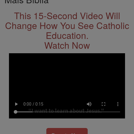
This 15-Second Video Will
Change How You See Catholic
Education.
Watch Now