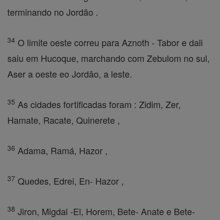
terminando no Jordão .
34
O limite oeste correu para Aznoth - Tabor e dali
saiu em Hucoque, marchando com Zebulom no sul,
Aser a oeste eo Jordão, a leste.
35
As cidades fortificadas foram : Zidim, Zer,
Hamate, Racate, Quinerete ,
36
Adama, Ramá, Hazor ,
37
Quedes, Edrei, En- Hazor ,
38
Jiron, Migdal -El, Horem, Bete- Anate e Bete-