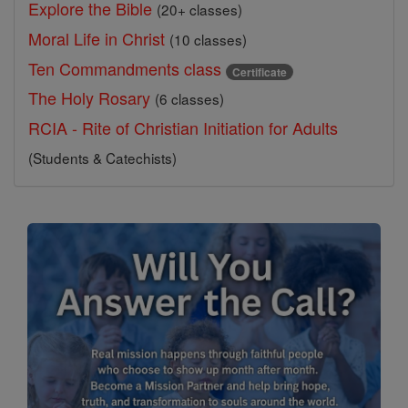
Explore the Bible
(20+ classes)
Moral Life in Christ
(10 classes)
Ten Commandments class
Certificate
The Holy Rosary
(6 classes)
RCIA - Rite of Christian Initiation for Adults
(Students & Catechists)