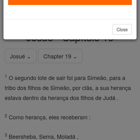
just
, we could rebuild stronger
$5, the cost of a coffee
and keep Catholic education free for all. Stand with us
in faith. Thank you.
DONATE TODAY >
Close
Josué - Capítulo 19
Josué ⌄
Chapter 19 ⌄
1
O segundo lote de sair foi para Simeão, para a
tribo dos filhos de Simeão, por clãs, a sua herança
estava dentro da herança dos filhos de Judá .
2
Como herança, eles receberam :
3
Beersheba, Sema, Moladá ,