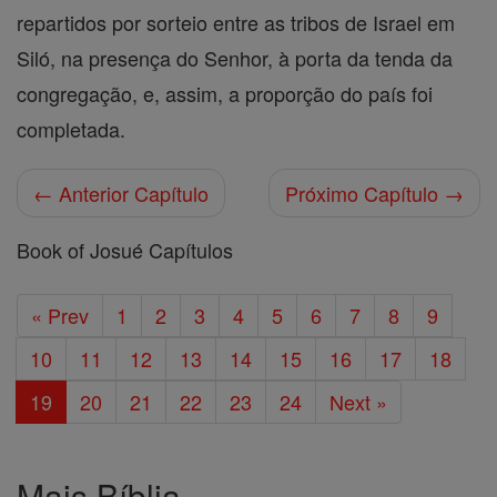
repartidos por sorteio entre as tribos de Israel em
Siló, na presença do Senhor, à porta da tenda da
congregação, e, assim, a proporção do país foi
completada.
← Anterior Capítulo
Próximo Capítulo →
Book of Josué Capítulos
« Prev
1
2
3
4
5
6
7
8
9
10
11
12
13
14
15
16
17
18
19
20
21
22
23
24
Next »
Mais Bíblia