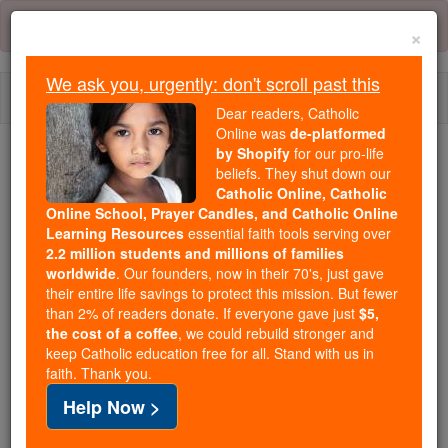
Skip
Error:
No page
to
×
content
We ask you, urgently: don't scroll past this
Togg
Dear readers, Catholic
navi
Online was
de-platformed
by Shopify
for our pro-life
We ask you, urgently: don't scroll past this
beliefs. They shut down our
Catholic Online, Catholic
Dear readers, Catholic Online
Online School, Prayer Candles, and Catholic Online
Learning Resources
essential faith tools serving over
was
de-platformed by Shopify
2.2 million students and millions of families
for our pro-life beliefs. They
worldwide
. Our founders, now in their 70's, just gave
shut down our
Catholic
their entire life savings to protect this mission. But fewer
Online, Catholic Online School, Prayer Candles, and
than 2% of readers donate. If everyone gave just
$5,
the cost of a coffee
, we could rebuild stronger and
essential faith
Catholic Online Learning Resources
keep Catholic education free for all. Stand with us in
tools serving over
2.2 million students and millions of
faith. Thank you.
. Our founders, now in their 70's,
families worldwide
Help Now >
just gave their entire life savings to protect this mission.
But fewer than 2% of readers donate. If everyone gave