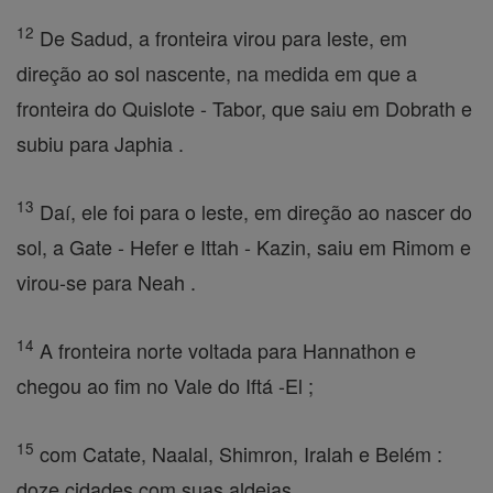
12
De Sadud, a fronteira virou para leste, em
direção ao sol nascente, na medida em que a
fronteira do Quislote - Tabor, que saiu em Dobrath e
subiu para Japhia .
13
Daí, ele foi para o leste, em direção ao nascer do
sol, a Gate - Hefer e Ittah - Kazin, saiu em Rimom e
virou-se para Neah .
14
A fronteira norte voltada para Hannathon e
chegou ao fim no Vale do Iftá -El ;
15
com Catate, Naalal, Shimron, Iralah e Belém :
doze cidades com suas aldeias.