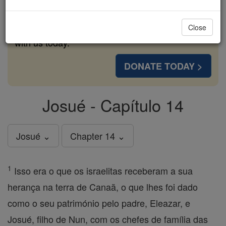
cost of a coffee — we could reach even more
families and keep this life-changing formation
Close
free for all. Be Courageous. Be Catholic. Stand
with us today.
DONATE TODAY >
Josué - Capítulo 14
Josué ⌄
Chapter 14 ⌄
1
Isso era o que os israelitas receberam a sua
herança na terra de Canaã, o que lhes foi dado
como o seu património pelo padre, Eleazar, e
Josué, filho de Nun, com os chefes de família das