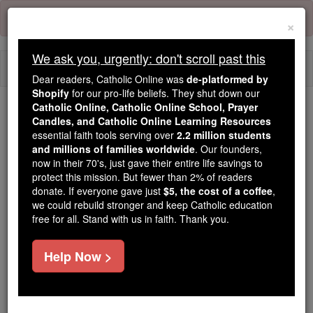
Skip
Error:
No page
to
×
content
We ask you, urgently: don't scroll past this
Togg
Dear readers, Catholic Online was
de-platformed by
navi
Shopify
for our pro-life beliefs. They shut down our
Catholic Online, Catholic Online School, Prayer
Candles, and Catholic Online Learning Resources
Because of You, 2.2 Million
essential faith tools serving over
2.2 million students
Students Are Being Formed in the
and millions of families worldwide
. Our founders,
Faith
now in their 70's, just gave their entire life savings to
protect this mission. But fewer than 2% of readers
Because of generous supporters like you,
donate. If everyone gave just
$5, the cost of a coffee
,
we could rebuild stronger and keep Catholic education
Catholic Online School has already delivered
free for all. Stand with us in faith. Thank you.
free, faithful Catholic education to over 2.2
million students across 193 countries. In an age
Help Now >
of noise and algorithms, you are helping form
souls with truth, prayer, Scripture, and Christ.
If everyone who reads this gave just $5 — the