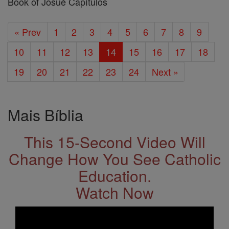
Book of Josué Capítulos
« Prev
1
2
3
4
5
6
7
8
9
10
11
12
13
14
15
16
17
18
19
20
21
22
23
24
Next »
Mais Bíblia
This 15-Second Video Will
Change How You See Catholic
Education.
Watch Now