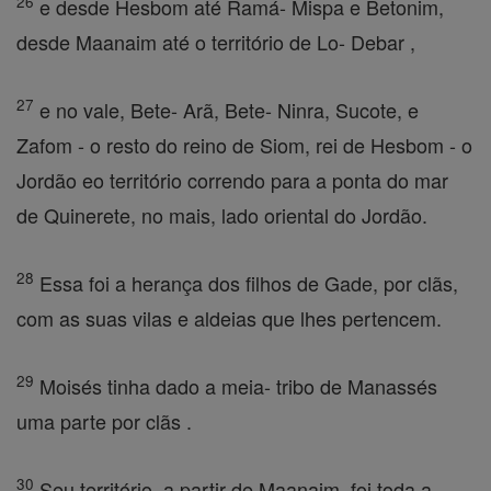
26
e desde Hesbom até Ramá- Mispa e Betonim,
desde Maanaim até o território de Lo- Debar ,
27
e no vale, Bete- Arã, Bete- Ninra, Sucote, e
Zafom - o resto do reino de Siom, rei de Hesbom - o
Jordão eo território correndo para a ponta do mar
de Quinerete, no mais, lado oriental do Jordão.
28
Essa foi a herança dos filhos de Gade, por clãs,
com as suas vilas e aldeias que lhes pertencem.
29
Moisés tinha dado a meia- tribo de Manassés
uma parte por clãs .
30
Seu território, a partir de Maanaim, foi toda a