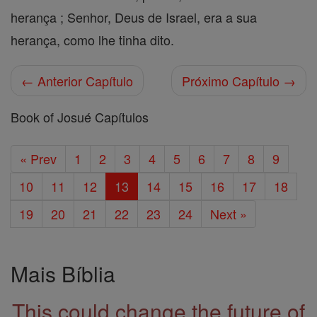
herança ; Senhor, Deus de Israel, era a sua
herança, como lhe tinha dito.
← Anterior Capítulo
Próximo Capítulo →
Book of Josué Capítulos
« Prev
1
2
3
4
5
6
7
8
9
10
11
12
13
14
15
16
17
18
19
20
21
22
23
24
Next »
Mais Bíblia
This could change the future of