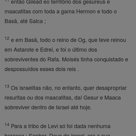
então Gilead eo território dos gesureus e
maacatitas com toda a gama Hermon e todo o
Basã, até Salca ;
12
e em Basã, todo o reino de Og, que teve reinou
em Astarote e Edrei, e foi o último dos
sobreviventes do Rafa. Moisés tinha conquistado e
despossuídos esses dois reis .
13
Os israelitas não, no entanto, quer desapropriar
resuritas ou dos maacatitas, daí Gesur e Maaca
sobreviver dentro de Israel até hoje.
14
Para a tribo de Levi só foi dada nenhuma
herança ; Senhor, Deus de Israel, era a sua