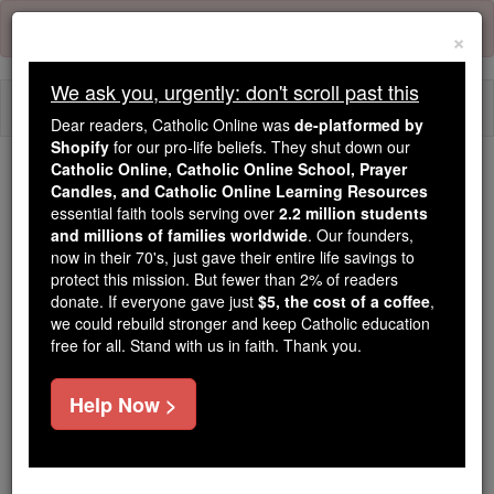
Skip
Error:
No page
to
×
content
We ask you, urgently: don't scroll past this
Togg
Dear readers, Catholic Online was
de-platformed by
navi
Shopify
for our pro-life beliefs. They shut down our
Catholic Online, Catholic Online School, Prayer
Trending:
Candles, and Catholic Online Learning Resources
essential faith tools serving over
2.2 million students
Daily Reading for Thursday, October ...
and millions of families worldwide
. Our founders,
Today's Reading
The Mysteries of the Rosary
now in their 70's, just gave their entire life savings to
protect this mission. But fewer than 2% of readers
donate. If everyone gave just
$5, the cost of a coffee
,
Josué - Capítulo 10
we could rebuild stronger and keep Catholic education
free for all. Stand with us in faith. Thank you.
Josué ⌄
Chapter 10 ⌄
Help Now >
1
Ora, aconteceu que Adoni- Zedek rei de