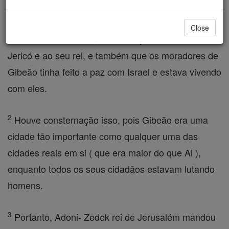
Jerusalém, soube que Josué tinha conquistado Ai e
colocou a cidade sob a maldição de destruição,
Close
tratando Ai ea seu rei, como ele já tinha tratado de
Jericó e ao seu rei, e também que os moradores de
Gibeão tinha feito a paz com Israel e estava vivendo
com eles.
2
Houve consternação isso, pois Gibeão era uma
cidade tão importante como qualquer uma das
cidades reais em si ( que era maior do que Ai ),
enquanto todos os seus cidadãos estavam lutando
homens.
3
Portanto, Adoni- Zedek rei de Jerusalém mandou