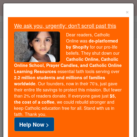
Skip
Error:
No page
to
×
content
We ask you, urgently: don't scroll past this
Togg
Dear readers, Catholic
navi
Online was
de-platformed
by Shopify
for our pro-life
beliefs. They shut down our
Because of You, 2.2 Million
Catholic Online, Catholic
Students Are Being Formed in the
Online School, Prayer Candles, and Catholic Online
Faith
Learning Resources
essential faith tools serving over
2.2 million students and millions of families
Because of generous supporters like you,
worldwide
. Our founders, now in their 70's, just gave
their entire life savings to protect this mission. But fewer
Catholic Online School has already delivered
than 2% of readers donate. If everyone gave just
$5,
free, faithful Catholic education to over 2.2
the cost of a coffee
, we could rebuild stronger and
million students across 193 countries. In an age
keep Catholic education free for all. Stand with us in
of noise and algorithms, you are helping form
faith. Thank you.
souls with truth, prayer, Scripture, and Christ.
Help Now >
If everyone who reads this gave just $5 — the