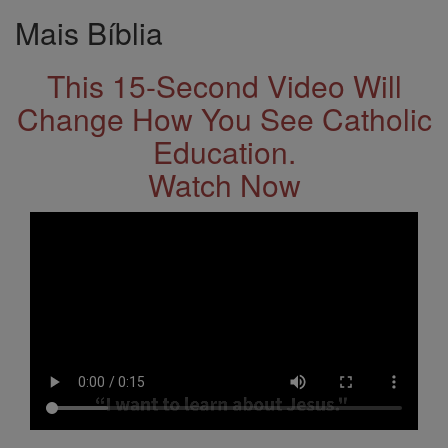
Mais Bíblia
This 15-Second Video Will
Change How You See Catholic
Education.
Watch Now