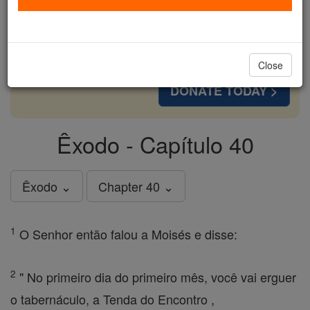
cost of a coffee — we could reach even more
families and keep this life-changing formation
free for all. Be Courageous. Be Catholic. Stand
with us today.
Close
DONATE TODAY >
Êxodo - Capítulo 40
Êxodo ⌄
Chapter 40 ⌄
1
O Senhor então falou a Moisés e disse:
2
" No primeiro dia do primeiro mês, você vai erguer
o tabernáculo, a Tenda do Encontro ,