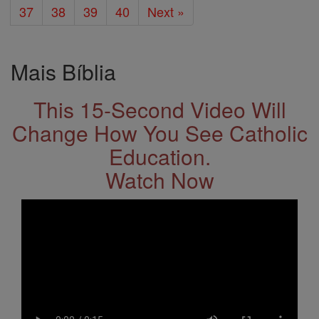
37
38
39
40
Next »
Mais Bíblia
This 15-Second Video Will
Change How You See Catholic
Education.
Watch Now