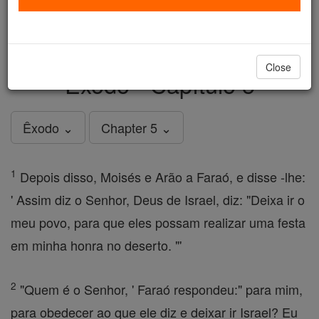
just
, we could rebuild stronger
$5, the cost of a coffee
and keep Catholic education free for all. Stand with us
in faith. Thank you.
DONATE TODAY >
Close
Êxodo - Capítulo 5
Êxodo ⌄
Chapter 5 ⌄
1
Depois disso, Moisés e Arão a Faraó, e disse -lhe:
' Assim diz o Senhor, Deus de Israel, diz: "Deixa ir o
meu povo, para que eles possam realizar uma festa
em minha honra no deserto. "'
2
"Quem é o Senhor, ' Faraó respondeu:" para mim,
para obedecer ao que ele diz e deixar ir Israel? Eu