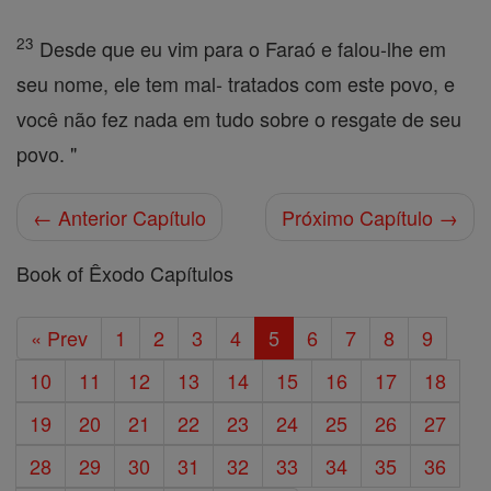
23
Desde que eu vim para o Faraó e falou-lhe em
seu nome, ele tem mal- tratados com este povo, e
você não fez nada em tudo sobre o resgate de seu
povo. "
← Anterior Capítulo
Próximo Capítulo →
Book of Êxodo Capítulos
« Prev
1
2
3
4
5
6
7
8
9
10
11
12
13
14
15
16
17
18
19
20
21
22
23
24
25
26
27
28
29
30
31
32
33
34
35
36