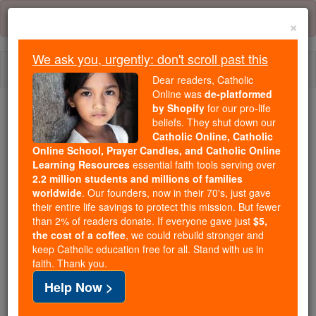
Skip
Error:
No page
to
×
content
We ask you, urgently: don't scroll past this
Togg
Dear readers, Catholic
navi
Online was
de-platformed
by Shopify
for our pro-life
We ask you, urgently: don't scroll past this
beliefs. They shut down our
Catholic Online, Catholic
Dear readers, Catholic Online
Online School, Prayer Candles, and Catholic Online
Learning Resources
essential faith tools serving over
was
de-platformed by Shopify
2.2 million students and millions of families
for our pro-life beliefs. They
worldwide
. Our founders, now in their 70's, just gave
shut down our
Catholic
their entire life savings to protect this mission. But fewer
Online, Catholic Online School, Prayer Candles, and
than 2% of readers donate. If everyone gave just
$5,
the cost of a coffee
, we could rebuild stronger and
essential faith
Catholic Online Learning Resources
keep Catholic education free for all. Stand with us in
tools serving over
2.2 million students and millions of
faith. Thank you.
. Our founders, now in their 70's,
families worldwide
Help Now >
just gave their entire life savings to protect this mission.
But fewer than 2% of readers donate. If everyone gave