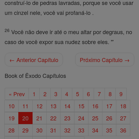
construí-lo de pedras lavradas, porque se você usar
um cinzel nele, você vai profaná-lo .
26
Você não deve ir até o meu altar por degraus, no
caso de você expor sua nudez sobre eles. "'
← Anterior Capítulo
Próximo Capítulo →
Book of Êxodo Capítulos
« Prev
1
2
3
4
5
6
7
8
9
10
11
12
13
14
15
16
17
18
19
20
21
22
23
24
25
26
27
28
29
30
31
32
33
34
35
36