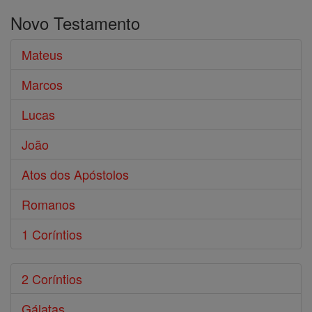
o
Novo Testamento
Bíblia
Mateus
Marcos
Lucas
João
Atos dos Apóstolos
Romanos
1 Coríntios
2 Coríntios
Gálatas