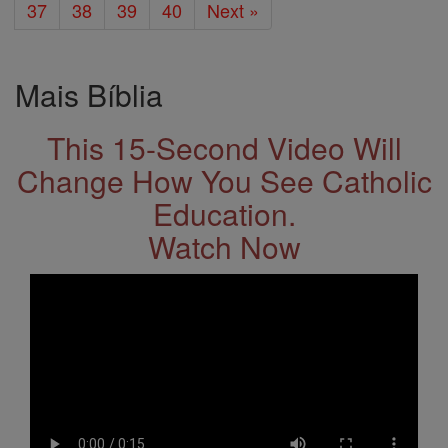
37
38
39
40
Next »
Mais Bíblia
This 15-Second Video Will
Change How You See Catholic
Education.
Watch Now