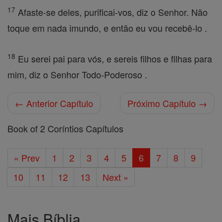
17
Afaste-se deles, purificai-vos, diz o Senhor. Não
toque em nada imundo, e então eu vou recebê-lo .
18
Eu serei pai para vós, e sereis filhos e filhas para
mim, diz o Senhor Todo-Poderoso .
← Anterior Capítulo
Próximo Capítulo →
Book of 2 Coríntios Capítulos
« Prev
1
2
3
4
5
6
7
8
9
10
11
12
13
Next »
Mais Bíblia