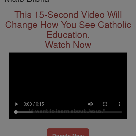
This 15-Second Video Will
Change How You See Catholic
Education.
Watch Now
Donate Now