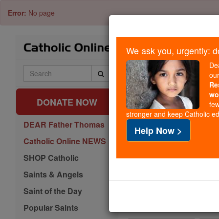
Skip
Error:
No page
to
content
We ask you, urgently: don
Because of You
De
Search
ou
Catholic
Because of generous sup
Re
Online
million students across
wo
DONATE NOW
Christ.
few
stronger and keep Catholic edu
If everyone who reads 
DEAR Father Thomas
Help Now >
formation free for all.
Catholic Online NEWS
SHOP Catholic
Saints & Angels
Saint of the Day
Popular Saints