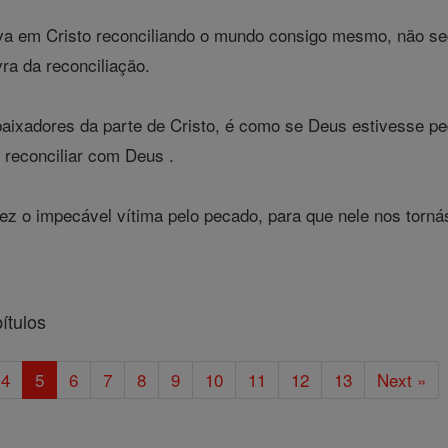
va em Cristo reconciliando o mundo consigo mesmo, não se
ra da reconciliação.
xadores da parte de Cristo, é como se Deus estivesse ped
 reconciliar com Deus .
ez o impecável vítima pelo pecado, para que nele nos torn
ítulos
4
5
6
7
8
9
10
11
12
13
Next »