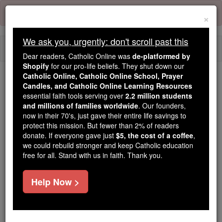
Skip
Error:
No page
to
×
content
We ask you, urgently: don't scroll past this
Togg
Dear readers, Catholic Online was
de-platformed by
navi
Shopify
for our pro-life beliefs. They shut down our
Catholic Online, Catholic Online School, Prayer
Trending:
Candles, and Catholic Online Learning Resources
essential faith tools serving over
2.2 million students
Daily Reading for Thursday, October ...
and millions of families worldwide
. Our founders,
Today's Reading
The Mysteries of the Rosary
now in their 70's, just gave their entire life savings to
protect this mission. But fewer than 2% of readers
donate. If everyone gave just
$5, the cost of a coffee
,
2 Coríntios - Capítulo 3
we could rebuild stronger and keep Catholic education
free for all. Stand with us in faith. Thank you.
2 Coríntios ⌄
Chapter 3 ⌄
Help Now >
1
Estamos começando a nos recomendar a você de