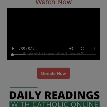
Watch Now
Donate Now