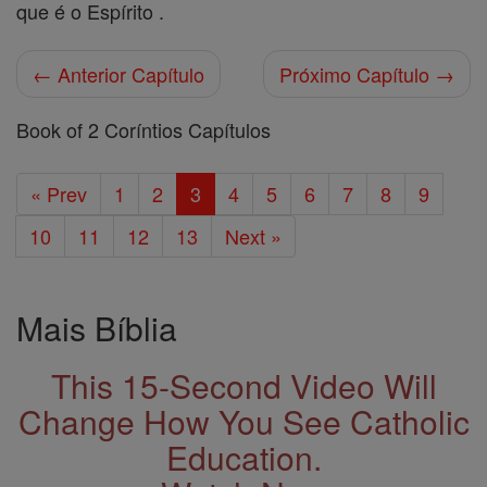
que é o Espírito .
← Anterior Capítulo
Próximo Capítulo →
Book of 2 Coríntios Capítulos
« Prev
1
2
3
4
5
6
7
8
9
10
11
12
13
Next »
Mais Bíblia
This 15-Second Video Will
Change How You See Catholic
Education.