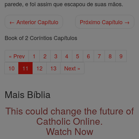
parede, e foi assim que escapou de suas mãos.
← Anterior Capítulo
Próximo Capítulo →
Book of 2 Coríntios Capítulos
« Prev
1
2
3
4
5
6
7
8
9
10
11
12
13
Next »
Mais Bíblia
This could change the future of
Catholic Online.
Watch Now