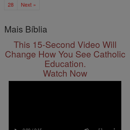
28
Next »
Mais Bíblia
This 15-Second Video Will
Change How You See Catholic
Education.
Watch Now