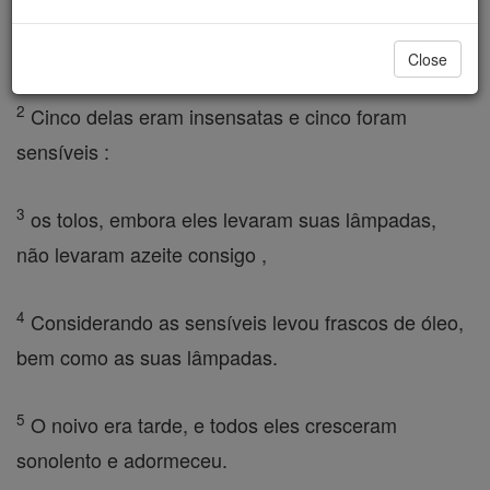
Dez assistentes do casamento, tomando as suas
lâmpadas, saíram ao encontro do esposo .
Close
2
Cinco delas eram insensatas e cinco foram
sensíveis :
3
os tolos, embora eles levaram suas lâmpadas,
não levaram azeite consigo ,
4
Considerando as sensíveis levou frascos de óleo,
bem como as suas lâmpadas.
5
O noivo era tarde, e todos eles cresceram
sonolento e adormeceu.