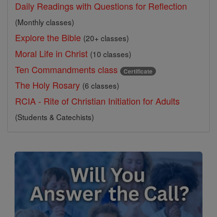
Daily Readings with Questions for Reflection
(Monthly classes)
Explore the Bible
(20+ classes)
Moral Life in Christ
(10 classes)
Ten Commandments class
Certificate
The Holy Rosary
(6 classes)
RCIA - Rite of Christian Initiation for Adults
(Students & Catechists)