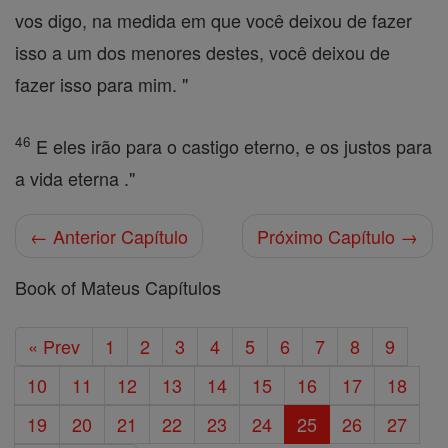
vos digo, na medida em que você deixou de fazer
isso a um dos menores destes, você deixou de
fazer isso para mim. "
46
E eles irão para o castigo eterno, e os justos para
a vida eterna ."
← Anterior Capítulo
Próximo Capítulo →
Book of Mateus Capítulos
« Prev
1
2
3
4
5
6
7
8
9
10
11
12
13
14
15
16
17
18
19
20
21
22
23
24
25
26
27