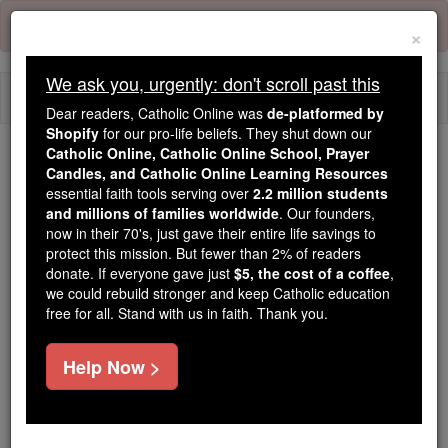
Skip
Error:
No page
to
×
content
We ask you, urgently: don't scroll past this
Togg
Dear readers, Catholic Online was
de-platformed by
navi
Shopify
for our pro-life beliefs. They shut down our
Catholic Online, Catholic Online School, Prayer
Trending:
Candles, and Catholic Online Learning Resources
essential faith tools serving over
2.2 million students
Daily Reading for Thursday, October ...
and millions of families worldwide
. Our founders,
Today's Reading
The Mysteries of the Rosary
now in their 70's, just gave their entire life savings to
protect this mission. But fewer than 2% of readers
donate. If everyone gave just
$5, the cost of a coffee
,
Mateus - Capítulo 25
we could rebuild stronger and keep Catholic education
free for all. Stand with us in faith. Thank you.
Mateus ⌄
Chapter 25 ⌄
Help Now >
1
" Então o reino dos céus será semelhante a este :