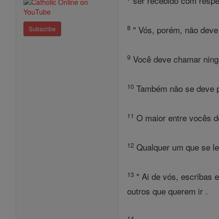
ser recebido com respe
8
" Vós, porém, não deve 
Subscribe
9
Você deve chamar ningu
10
Também não se deve pe
11
O maior entre vocês d
12
Qualquer um que se le
13
" Ai de vós, escribas 
outros que querem ir .
14