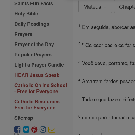
Saints Fun Facts
Mateus ⌄
Chapt
Holy Bible
Daily Readings
1
Em seguida, abordar as
Prayers
2
Prayer of the Day
" Os escribas e os fari
Popular Prayers
3
Você deve, portanto, fa
Light a Prayer Candle
HEAR Jesus Speak
4
Amarram fardos pesados
Catholic Online School
- Free for Everyone
5
Tudo o que fazem é feit
Catholic Resources -
Free for Everyone
6
como querer tomar o lu
Sitemap
7