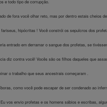
s e todo tipo de corrupção.
o de fora você olhar reto, mas por dentro estais cheios de h
 fariseus, hipócritas ! Você constrói os sepulcros dos profe
ria entrado em derramar o sangue dos profetas, se tivésse
cia diz contra você! Vocês são os filhos daqueles que assa
inar o trabalho que seus ancestrais começaram .
víboras, como você pode escapar de ser condenado ao infer
 Eu vos envio profetas e os homens sábios e escribas, algun