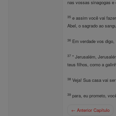
nas vossas sinagogas e 
35
e assim você vai fazer
Abel, o sagrado ao sangu
36
Em verdade vos digo, t
37
" Jerusalém, Jerusalém
teus filhos, como a gali
38
Veja! Sua casa vai se
39
para, eu prometo, voc
← Anterior Capítulo