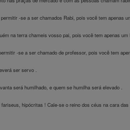
ito nas praças de mercado e com as pessoas chamam rabi
permitir -se a ser chamados Rabi, pois você tem apenas um
ém na terra chameis vosso pai, pois você tem apenas um Pa
rmitir -se a ser chamado de professor, pois você tem apen
everá ser servo .
vanta será humilhado, e quem se humilha será elevado .
e fariseus, hipócritas ! Cale-se o reino dos céus na cara 