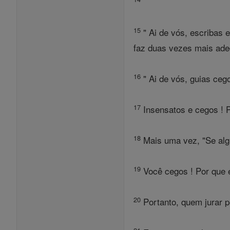
15
" Ai de vós, escribas e
faz duas vezes mais ade
16
" Ai de vós, guias ceg
17
Insensatos e cegos ! P
18
Mais uma vez, "Se algué
19
Você cegos ! Por que é 
20
Portanto, quem jurar pe