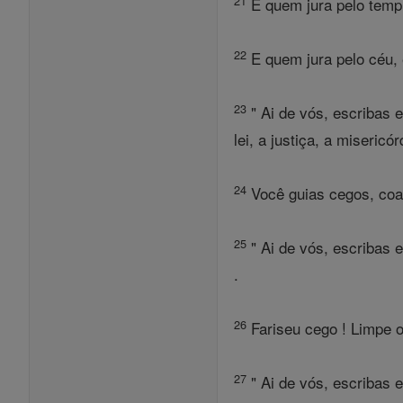
21
E quem jura pelo templo
22
E quem jura pelo céu, 
23
" Ai de vós, escribas 
lei, a justiça, a miseric
24
Você guias cegos, coar
25
" Ai de vós, escribas e
.
26
Fariseu cego ! Limpe o 
27
" Ai de vós, escribas 