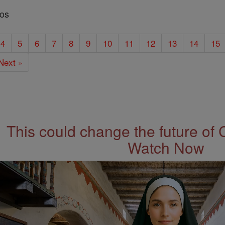
los
4
5
6
7
8
9
10
11
12
13
14
15
Next »
This could change the future of 
Watch Now