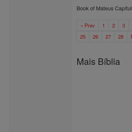
Book of Mateus Capítu
« Prev
1
2
3
25
26
27
28
Mais Bíblia