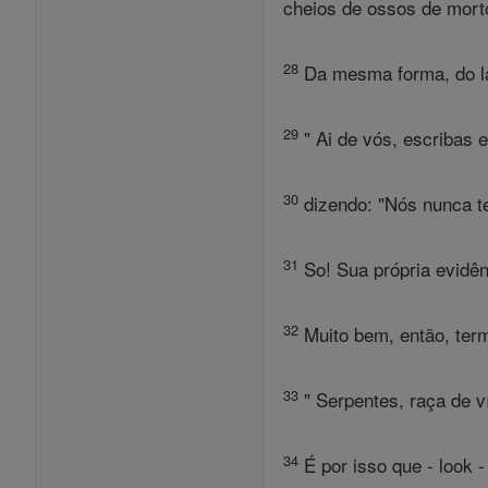
cheios de ossos de morto
28
Da mesma forma, do lad
29
" Ai de vós, escribas e
30
dizendo: "Nós nunca te
31
So! Sua própria evidên
32
Muito bem, então, term
33
" Serpentes, raça de 
34
É por isso que - look -