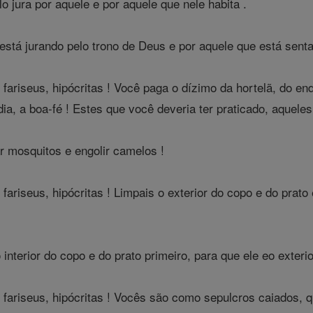
 jura por aquele e por aquele que nele habita .
está jurando pelo trono de Deus e por aquele que está senta
e fariseus, hipócritas ! Você paga o dízimo da hortelã, do e
órdia, a boa-fé ! Estes que você deveria ter praticado, aquele
 mosquitos e engolir camelos !
 fariseus, hipócritas ! Limpais o exterior do copo e do prato
interior do copo e do prato primeiro, para que ele eo exter
e fariseus, hipócritas ! Vocês são como sepulcros caiados, 