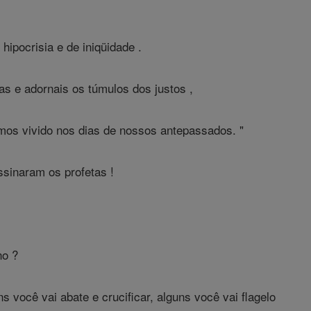
ipocrisia e de iniqüidade .
tas e adornais os túmulos dos justos ,
mos vivido nos dias de nossos antepassados. "
ssinaram os profetas !
no ?
s você vai abate e crucificar, alguns você vai flagelo