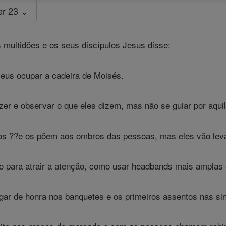
er 23 ⌄
 multidões e os seus discípulos Jesus disse:
seus ocupar a cadeira de Moisés.
zer e observar o que eles dizem, mas não se guiar por aqui
 ??e os põem aos ombros das pessoas, mas eles vão levan
o para atrair a atenção, como usar headbands mais amplas 
gar de honra nos banquetes e os primeiros assentos nas si