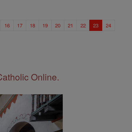
16
17
18
19
20
21
22
23
24
Catholic Online.