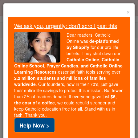
Skip
Error:
No page
to
×
content
We ask you, urgently: don't scroll past this
Togg
Dear readers, Catholic
navi
Online was
de-platformed
by Shopify
for our pro-life
beliefs. They shut down our
Because of You, 2.2 Million
Catholic Online, Catholic
Students Are Being Formed in the
Online School, Prayer Candles, and Catholic Online
Faith
Learning Resources
essential faith tools serving over
2.2 million students and millions of families
Because of generous supporters like you,
worldwide
. Our founders, now in their 70's, just gave
their entire life savings to protect this mission. But fewer
Catholic Online School has already delivered
than 2% of readers donate. If everyone gave just
$5,
free, faithful Catholic education to over 2.2
the cost of a coffee
, we could rebuild stronger and
million students across 193 countries. In an age
keep Catholic education free for all. Stand with us in
of noise and algorithms, you are helping form
faith. Thank you.
souls with truth, prayer, Scripture, and Christ.
Help Now >
If everyone who reads this gave just $5 — the