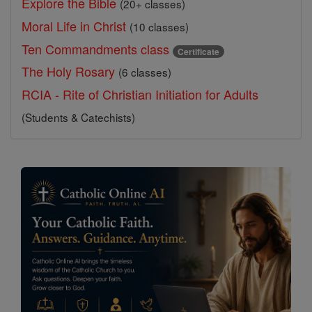
Explore the Bible
(20+ classes)
Moral Life in Christ
(10 classes)
Ten Commandments class
Certificate
The Holy Rosary
(6 classes)
RCIA - Rite of Christian Initiation for Adults
(Students & Catechists)