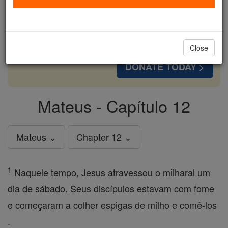
cost of a coffee — we could reach even more
families and keep this life-changing formation
free for all. Be Courageous. Be Catholic. Stand
with us today.
Close
DONATE TODAY >
Mateus - Capítulo 12
Mateus ⌄
Chapter 12 ⌄
1
Naquele tempo, Jesus atravessou o milharal um
dia de sábado. Seus discípulos estavam com fome
e começaram a colher espigas de milho e comê-los
.