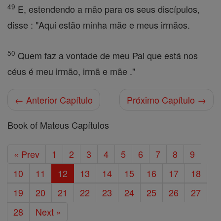
49
E, estendendo a mão para os seus discípulos,
disse : "Aqui estão minha mãe e meus irmãos.
50
Quem faz a vontade de meu Pai que está nos
céus é meu irmão, irmã e mãe ."
← Anterior Capítulo
Próximo Capítulo →
Book of Mateus Capítulos
« Prev
1
2
3
4
5
6
7
8
9
10
11
12
13
14
15
16
17
18
19
20
21
22
23
24
25
26
27
28
Next »