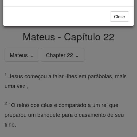
just
, we could rebuild stronger
$5, the cost of a coffee
and keep Catholic education free for all. Stand with us
Close
in faith. Thank you.
DONATE TODAY >
Mateus - Capítulo 22
Mateus ⌄
Chapter 22 ⌄
1
Jesus começou a falar -lhes em parábolas, mais
uma vez ,
2
' O reino dos céus é comparado a um rei que
preparou um banquete para o casamento de seu
filho.