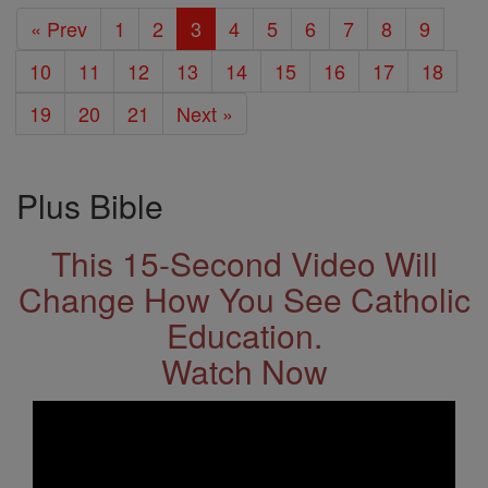
« Prev
1
2
3
4
5
6
7
8
9
10
11
12
13
14
15
16
17
18
19
20
21
Next »
Plus Bible
This 15-Second Video Will
Change How You See Catholic
Education.
Watch Now