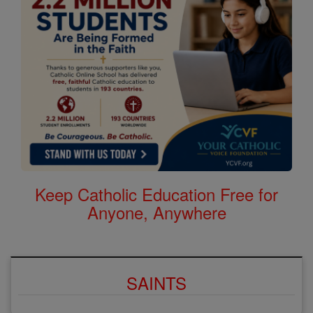
Keep Catholic Education Free for
Anyone, Anywhere
SAINTS