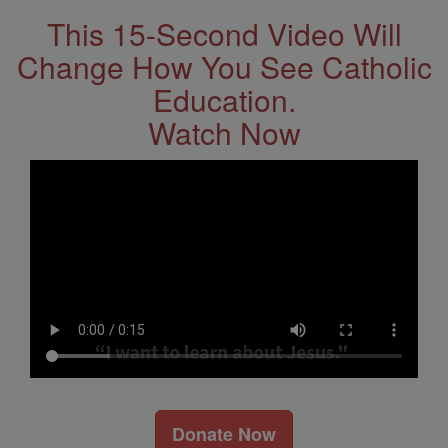
This 15-Second Video Will
Change How You See Catholic
Education.
Watch Now
Donate Now