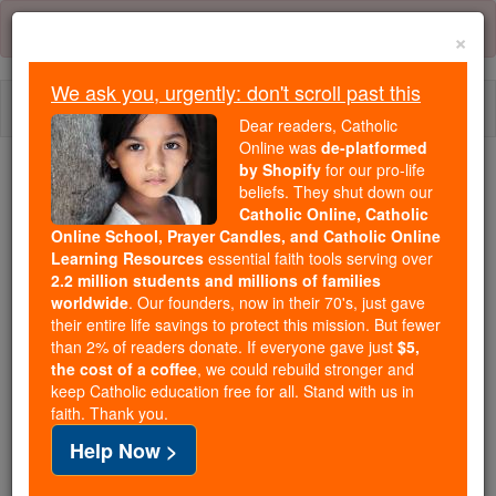
Skip
Error:
No page
to
×
content
We ask you, urgently: don't scroll past this
Togg
Dear readers, Catholic
navi
Online was
de-platformed
by Shopify
for our pro-life
beliefs. They shut down our
Because of You, 2.2 Million
Catholic Online, Catholic
Students Are Being Formed in the
Online School, Prayer Candles, and Catholic Online
Faith
Learning Resources
essential faith tools serving over
2.2 million students and millions of families
Because of generous supporters like you,
worldwide
. Our founders, now in their 70's, just gave
their entire life savings to protect this mission. But fewer
Catholic Online School has already delivered
than 2% of readers donate. If everyone gave just
$5,
free, faithful Catholic education to over 2.2
the cost of a coffee
, we could rebuild stronger and
million students across 193 countries. In an age
keep Catholic education free for all. Stand with us in
of noise and algorithms, you are helping form
faith. Thank you.
souls with truth, prayer, Scripture, and Christ.
Help Now >
If everyone who reads this gave just $5 — the