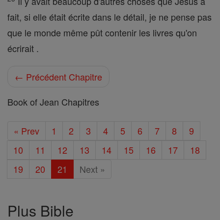
Il y avait beaucoup d'autres choses que Jésus a
fait, si elle était écrite dans le détail, je ne pense pas
que le monde même pût contenir les livres qu'on
écrirait .
← Précédent Chapitre
Book of Jean Chapitres
« Prev
1
2
3
4
5
6
7
8
9
10
11
12
13
14
15
16
17
18
19
20
21
Next »
Plus Bible