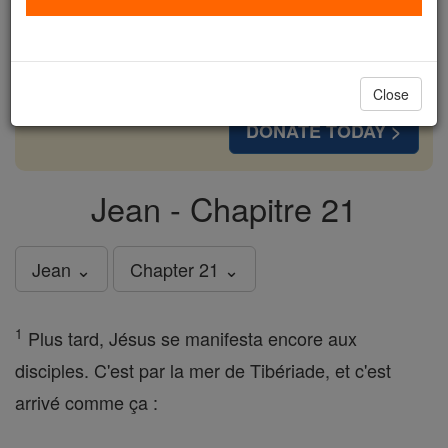
cost of a coffee — we could reach even more
families and keep this life-changing formation
free for all. Be Courageous. Be Catholic. Stand
with us today.
Close
DONATE TODAY >
Jean - Chapitre 21
Jean ⌄
Chapter 21 ⌄
1
Plus tard, Jésus se manifesta encore aux
disciples. C'est par la mer de Tibériade, et c'est
arrivé comme ça :