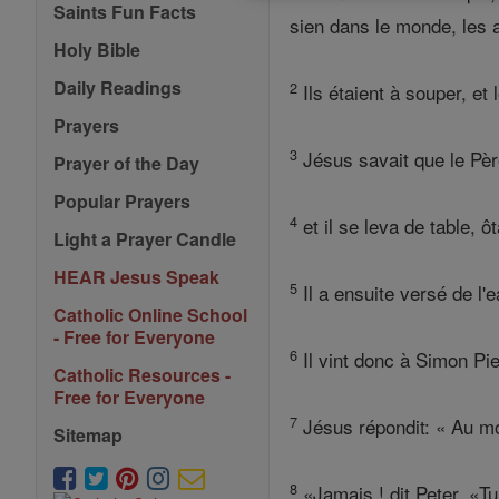
Saints Fun Facts
sien dans le monde, les a
Holy Bible
Daily Readings
2
Ils étaient à souper, et 
Prayers
3
Jésus savait que le Père
Prayer of the Day
Popular Prayers
4
et il se leva de table, 
Light a Prayer Candle
HEAR Jesus Speak
5
Il a ensuite versé de l'e
Catholic Online School
- Free for Everyone
6
Il vint donc à Simon Pier
Catholic Resources -
Free for Everyone
7
Jésus répondit: « Au mo
Sitemap
8
«Jamais ! dit Peter. «Tu