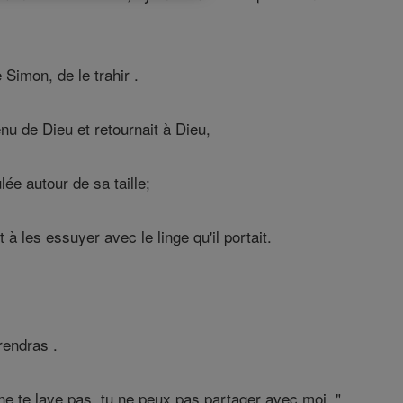
e Simon, de le trahir .
nu de Dieu et retournait à Dieu,
lée autour de sa taille;
 à les essuyer avec le linge qu'il portait.
rendras .
 ne te lave pas, tu ne peux pas partager avec moi ."