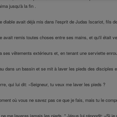
ima jusqu'à la fin .
le diable avait déjà mis dans l'esprit de Judas Iscariot, fils d
 avait remis toutes choses entre ses mains, et qu'il était ve
ôta ses vêtements extérieurs et, en tenant une serviette enrou
au dans un bassin et se mit à laver les pieds des disciples et
re, qui lui dit: «Seigneur, tu veux me laver les pieds ?
ment où vous ne savez pas ce que je fais, mais tu le comp
 ne me laveras jamais les pieds ." Jésus lui répondit: «Si je