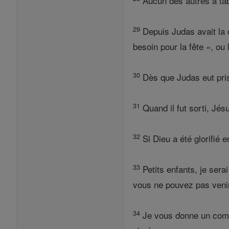
Aucun des autres à tabl
29
Depuis Judas avait la 
besoin pour la fête », ou
30
Dès que Judas eut pris l
31
Quand il fut sorti, Jésu
32
Si Dieu a été glorifié en
33
Petits enfants, je sera
vous ne pouvez pas venir
34
Je vous donne un comm