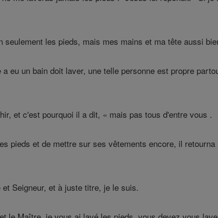
n seulement les pieds, mais mes mains et ma tête aussi bien
a eu un bain doit laver, une telle personne est propre part
rahir, et c'est pourquoi il a dit, « mais pas tous d'entre vous .
les pieds et de mettre sur ses vêtements encore, il retourna 
 Seigneur, et à juste titre, je le suis.
 et le Maître, je vous ai lavé les pieds, vous devez vous lave