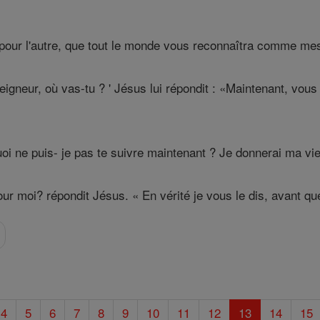
pour l'autre, que tout le monde vous reconnaîtra comme mes
Seigneur, où vas-tu ? ' Jésus lui répondit : «Maintenant, vou
quoi ne puis- je pas te suivre maintenant ? Je donnerai ma vie
r moi? répondit Jésus. « En vérité je vous le dis, avant que 
4
5
6
7
8
9
10
11
12
13
14
15