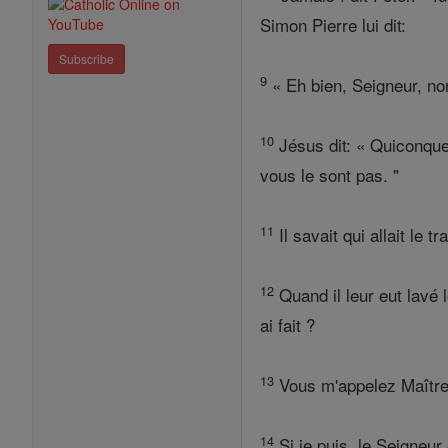
Simon Pierre lui dit:
Subscribe
9
« Eh bien, Seigneur, no
10
Jésus dit: « Quiconque 
vous le sont pas. "
11
Il savait qui allait le t
12
Quand il leur eut lavé 
ai fait ?
13
Vous m'appelez Maître et
14
Si je puis, le Seigneur