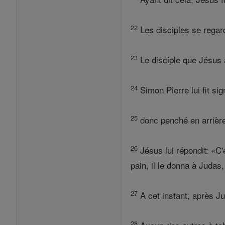
22
Les disciples se regard
23
Le disciple que Jésus 
24
Simon Pierre lui fit sign
25
donc penché en arrière p
26
Jésus lui répondit: «C'
pain, il le donna à Judas,
27
A cet instant, après Jud
28