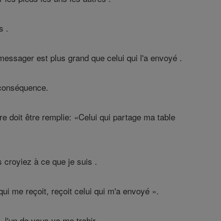
s .
messager est plus grand que celui qui l'a envoyé .
 conséquence.
ure doit être remplie: «Celui qui partage ma table
s croyiez à ce que je suis .
 qui me reçoit, reçoit celui qui m'a envoyé ».
, l'un de vous va me trahir .