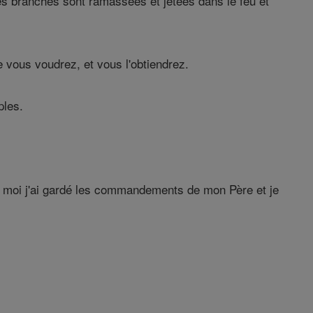
es branches sont ramassées et jetées dans le feu et
ous voudrez, et vous l'obtiendrez.
ples.
i j'ai gardé les commandements de mon Père et je