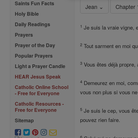
Saints Fun Facts
Jean ⌄
Chapter 
Holy Bible
Daily Readings
1
Je suis la vraie vigne, 
Prayers
2
Prayer of the Day
Tout sarment en moi qui n
Popular Prayers
3
Vous êtes déjà propre, a
Light a Prayer Candle
HEAR Jesus Speak
4
Demeurez en moi, comme 
Catholic Online School
vous non plus si vous n
- Free for Everyone
Catholic Resources -
5
Free for Everyone
Je suis le cep, vous ête
pouvez rien faire.
Sitemap
6