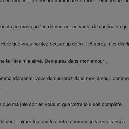
s en moi est jeté dehors comme le sarment - et il sèche; c
i et que mes paroles demeurent en vous, demandez ce que v
n Père que vous portiez beaucoup de fruit et serez mes disci
me le Père m'a aimé. Demeurez dans mon amour .
ommandements, vous demeurerez dans mon amour, comme mo
.
r que ma joie soit en vous et que votre joie soit complète.
ement : aimer les uns les autres comme je vous ai aimés .