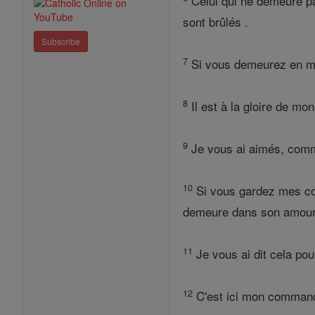
Celui qui ne demeure pa
sont brûlés .
Subscribe
7
Si vous demeurez en mo
8
Il est à la gloire de mo
9
Je vous ai aimés, com
10
Si vous gardez mes c
demeure dans son amour
11
Je vous ai dit cela pou
12
C'est ici mon command