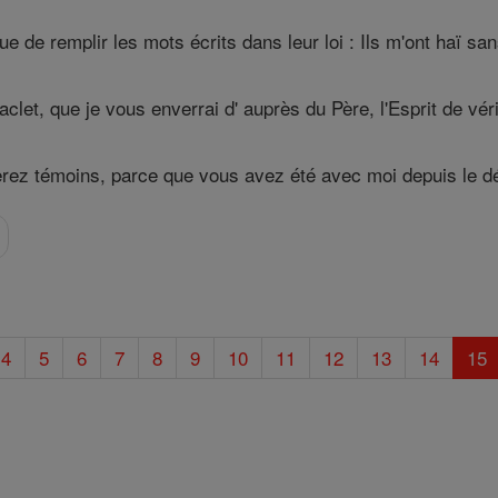
ue de remplir les mots écrits dans leur loi : Ils m'ont haï san
clet, que je vous enverrai d' auprès du Père, l'Esprit de véri
rez témoins, parce que vous avez été avec moi depuis le d
4
5
6
7
8
9
10
11
12
13
14
15