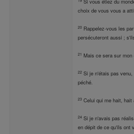
19
Si vous étiez du mond
choix de vous vous a atti
20
Rappelez-vous les parol
persécuteront aussi ; s'il
21
Mais ce sera sur mon co
22
Si je n'étais pas venu,
péché.
23
Celui qui me hait, hait
24
Si je n'avais pas réali
en dépit de ce qu'ils ont 