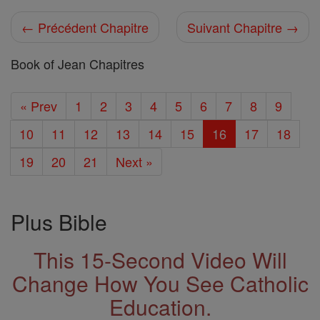
← Précédent Chapitre
Suivant Chapitre →
Book of Jean Chapitres
« Prev
1
2
3
4
5
6
7
8
9
10
11
12
13
14
15
16
17
18
19
20
21
Next »
Plus Bible
This 15-Second Video Will
Change How You See Catholic
Education.