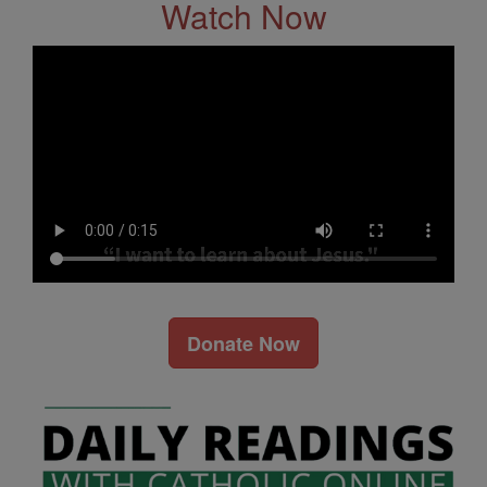
Watch Now
Donate Now