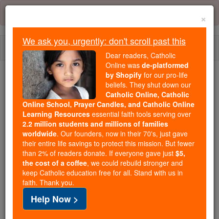
Skip
Error:
No page
to
×
content
We ask you, urgently: don't scroll past this
Togg
Dear readers, Catholic
navi
Online was
de-platformed
by Shopify
for our pro-life
Trending:
beliefs. They shut down our
Catholic Online, Catholic
Daily Reading for Thursday, October ...
Online School, Prayer Candles, and Catholic Online
Today's Reading
The Mysteries of the Rosary
Learning Resources
essential faith tools serving over
2.2 million students and millions of families
worldwide
. Our founders, now in their 70's, just gave
Jean - Chapitre 19
their entire life savings to protect this mission. But fewer
than 2% of readers donate. If everyone gave just
$5,
the cost of a coffee
, we could rebuild stronger and
keep Catholic education free for all. Stand with us in
Jean ⌄
Chapter 19 ⌄
faith. Thank you.
Help Now >
1
Pilate avait pris Jésus et le fit flageller ;