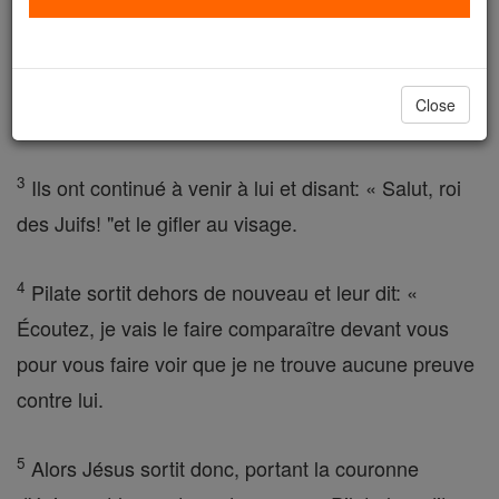
2
et après cela, les soldats tordus des épines une
couronne et posèrent sur sa tête et ils le revêtirent d'
Close
un manteau de pourpre .
3
Ils ont continué à venir à lui et disant: « Salut, roi
des Juifs! "et le gifler au visage.
4
Pilate sortit dehors de nouveau et leur dit: «
Écoutez, je vais le faire comparaître devant vous
pour vous faire voir que je ne trouve aucune preuve
contre lui.
5
Alors Jésus sortit donc, portant la couronne