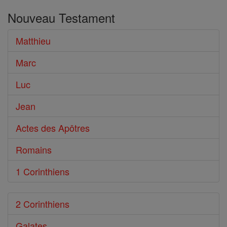
dans
Nouveau Testament
le
Bible
Matthieu
Marc
Luc
Jean
Actes des Apôtres
Romains
1 Corinthiens
2 Corinthiens
Galates