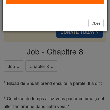
cost of a coffee — we could reach even more
families and keep this life-changing formation
free for all. Be Courageous. Be Catholic. Stand
with us today.
Close
DONATE TODAY >
Job - Chapitre 8
Job ⌄
Chapter 8 ⌄
1
Bildad de Shuah prend ensuite la parole. Il a dit :
2
Combien de temps allez-vous parler comme ça et
aller fanfaronne dans cette voie ?