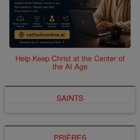
Help Keep Christ at the Center of
the AI Age
SAINTS
PRIÈRES