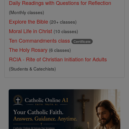
Daily Readings with Questions for Reflection
(Monthly classes)
Explore the Bible
(20+ classes)
Moral Life in Christ
(10 classes)
Ten Commandments class
Certificate
The Holy Rosary
(6 classes)
RCIA - Rite of Christian Initiation for Adults
(Students & Catechists)