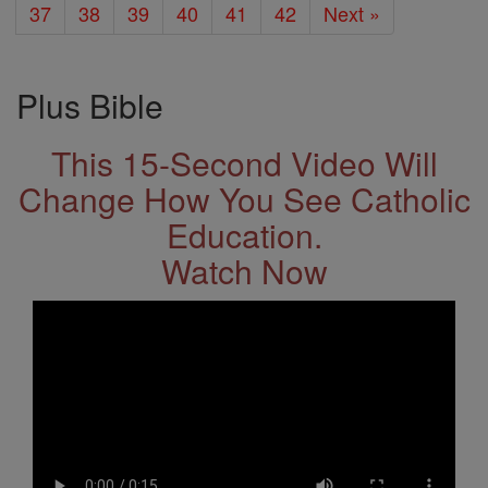
37
38
39
40
41
42
Next »
Plus Bible
This 15-Second Video Will
Change How You See Catholic
Education.
Watch Now