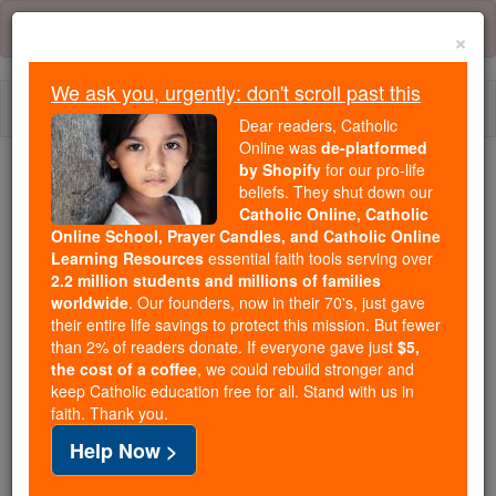
Skip
Error:
No page
to
×
content
We ask you, urgently: don't scroll past this
Togg
Dear readers, Catholic
navi
Online was
de-platformed
by Shopify
for our pro-life
beliefs. They shut down our
Because of You, 2.2 Million
Catholic Online, Catholic
Students Are Being Formed in the
Online School, Prayer Candles, and Catholic Online
Faith
Learning Resources
essential faith tools serving over
2.2 million students and millions of families
Because of generous supporters like you,
worldwide
. Our founders, now in their 70's, just gave
their entire life savings to protect this mission. But fewer
Catholic Online School has already delivered
than 2% of readers donate. If everyone gave just
$5,
free, faithful Catholic education to over 2.2
the cost of a coffee
, we could rebuild stronger and
million students across 193 countries. In an age
keep Catholic education free for all. Stand with us in
of noise and algorithms, you are helping form
faith. Thank you.
souls with truth, prayer, Scripture, and Christ.
Help Now >
If everyone who reads this gave just $5 — the