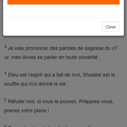
assister à tout ce que j'ai à dire.
2
Maintenant que j'ouvre la bouche, et mes formes
Close
langue des paroles contre mon palais ,
3
Je vais prononcer des paroles de sagesse du c?
ur, mes lèvres se parler en toute sincérité .
4
Dieu est l'esprit qui a fait de moi, Shaddai est le
souffle qui m'a donné la vie .
5
Réfuter moi, si vous le pouvez. Préparez-vous,
prenez votre place !
6