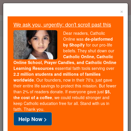
Skip
Error:
No page
to
×
content
We ask you, urgently: don't scroll past this
Togg
Dear readers, Catholic
navi
Online was
de-platformed
by Shopify
for our pro-life
Trending:
beliefs. They shut down our
Catholic Online, Catholic
Daily Reading for Thursday, October ...
Online School, Prayer Candles, and Catholic Online
Today's Reading
The Mysteries of the Rosary
Learning Resources
essential faith tools serving over
2.2 million students and millions of families
worldwide
. Our founders, now in their 70's, just gave
Job - Chapitre 33
their entire life savings to protect this mission. But fewer
than 2% of readers donate. If everyone gave just
$5,
the cost of a coffee
, we could rebuild stronger and
keep Catholic education free for all. Stand with us in
Job ⌄
Chapter 33 ⌄
faith. Thank you.
Help Now >
1
Alors, Job, s'il vous plaît écoutez mes paroles et