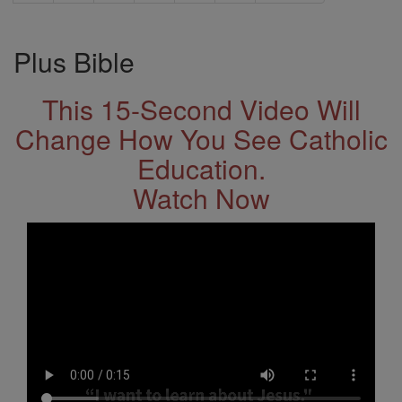
Plus Bible
This 15-Second Video Will
Change How You See Catholic
Education.
Watch Now