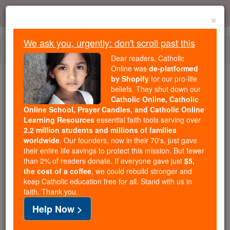
Skip
Error:
No page
to
×
content
We ask you, urgently: don't scroll past this
Togg
Dear readers, Catholic
navi
Online was
de-platformed
by Shopify
for our pro-life
We ask you, urgently: don't scroll past this
beliefs. They shut down our
Catholic Online, Catholic
Dear readers, Catholic Online
Online School, Prayer Candles, and Catholic Online
Learning Resources
essential faith tools serving over
was
de-platformed by Shopify
2.2 million students and millions of families
for our pro-life beliefs. They
worldwide
. Our founders, now in their 70's, just gave
shut down our
Catholic
their entire life savings to protect this mission. But fewer
Online, Catholic Online School, Prayer Candles, and
than 2% of readers donate. If everyone gave just
$5,
the cost of a coffee
, we could rebuild stronger and
essential faith
Catholic Online Learning Resources
keep Catholic education free for all. Stand with us in
tools serving over
2.2 million students and millions of
faith. Thank you.
. Our founders, now in their 70's,
families worldwide
Help Now >
just gave their entire life savings to protect this mission.
But fewer than 2% of readers donate. If everyone gave