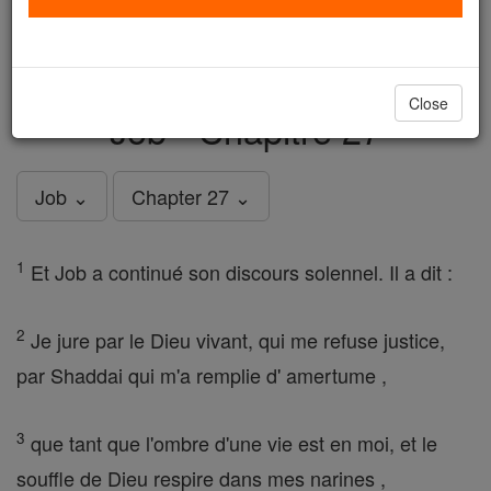
just
, we could rebuild stronger
$5, the cost of a coffee
and keep Catholic education free for all. Stand with us
in faith. Thank you.
DONATE TODAY >
Close
Job - Chapitre 27
Job ⌄
Chapter 27 ⌄
1
Et Job a continué son discours solennel. Il a dit :
2
Je jure par le Dieu vivant, qui me refuse justice,
par Shaddai qui m'a remplie d' amertume ,
3
que tant que l'ombre d'une vie est en moi, et le
souffle de Dieu respire dans mes narines ,