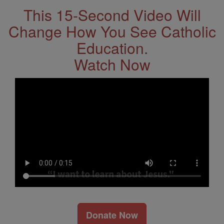
This 15-Second Video Will
Change How You See Catholic
Education.
Watch Now
Donate Now