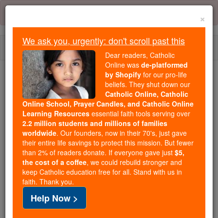
Skip
Error:
No page
to
×
content
We ask you, urgently: don't scroll past this
Togg
Dear readers, Catholic
navi
Online was
de-platformed
by Shopify
for our pro-life
Trending:
beliefs. They shut down our
Catholic Online, Catholic
Daily Reading for Thursday, October ...
Online School, Prayer Candles, and Catholic Online
Today's Reading
The Mysteries of the Rosary
Learning Resources
essential faith tools serving over
2.2 million students and millions of families
worldwide
. Our founders, now in their 70's, just gave
Job - Chapitre 35
their entire life savings to protect this mission. But fewer
than 2% of readers donate. If everyone gave just
$5,
the cost of a coffee
, we could rebuild stronger and
keep Catholic education free for all. Stand with us in
Job ⌄
Chapter 35 ⌄
faith. Thank you.
Help Now >
1
Elihu continua son discours. Il a dit :