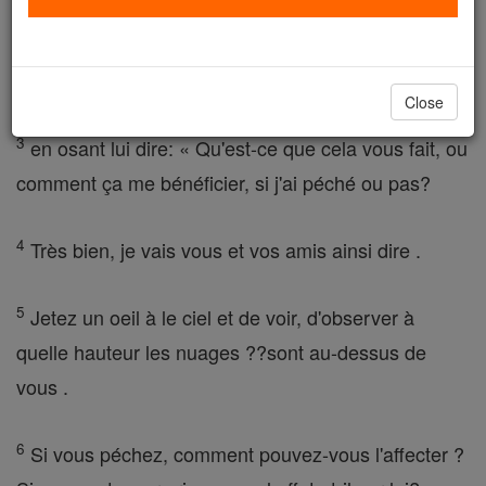
2
Pensez-vous que vous pouvez prouver que vous
êtes debout et établir votre droiture devant Dieu
Close
3
en osant lui dire: « Qu'est-ce que cela vous fait, ou
comment ça me bénéficier, si j'ai péché ou pas?
4
Très bien, je vais vous et vos amis ainsi dire .
5
Jetez un oeil à le ciel et de voir, d'observer à
quelle hauteur les nuages ??sont au-dessus de
vous .
6
Si vous péchez, comment pouvez-vous l'affecter ?