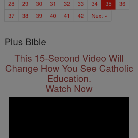
28
29
30
31
32
33
34
35
36
37
38
39
40
41
42
Next »
Plus Bible
This 15-Second Video Will
Change How You See Catholic
Education.
Watch Now