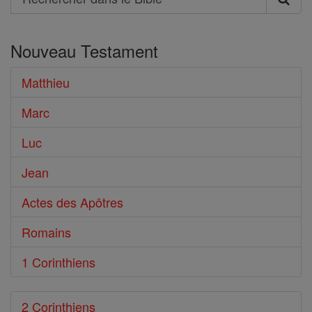
Rechercher
dans
Nouveau Testament
le
Bible
Matthieu
Marc
Luc
Jean
Actes des Apôtres
Romains
1 Corinthiens
2 Corinthiens